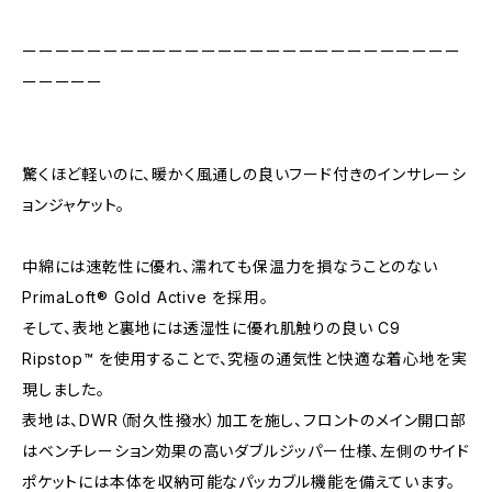
ーーーーーーーーーーーーーーーーーーーーーーーーーーー
ーーーーー
驚くほど軽いのに、暖かく風通しの良いフード付きのインサレーシ
ョンジャケット。
中綿には速乾性に優れ、濡れても保温力を損なうことのない
PrimaLoft® Gold Active を採用。
そして、表地と裏地には透湿性に優れ肌触りの良い C9
Ripstop™ を使用することで、究極の通気性と快適な着心地を実
現しました。
表地は、DWR（耐久性撥水）加工を施し、フロントのメイン開口部
はベンチレーション効果の高いダブルジッパー仕様、左側のサイド
ポケットには本体を収納可能なパッカブル機能を備えています。