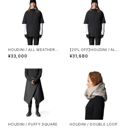
HOUDINI / ALL WEATHER T
【20% OFF】HOUDINI / ALL
-NECK
WEATHER T-NECK
¥33,000
¥31,680
HOUDINI / PUFFY SQUARE
HOUDINI / DOUBLE LOOP