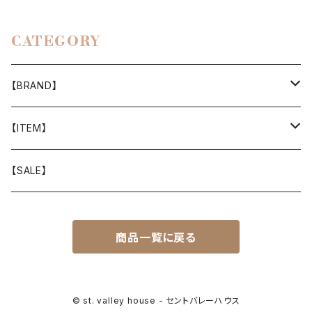
CATEGORY
【BRAND】
山と道
【ITEM】
T-SHIRT
迷迭香
WEAR
【SALE】
SHIRTS
408 OWN WORKS
CAP
商品一覧に戻る
BOTTOMS
303
BAG
OUTER
Akihiro Wood Works
SHOES
© st. valley house - セントバレーハウス