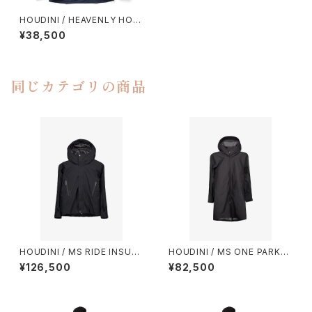
HOUDINI / HEAVENLY HOU
DI （BLUE ILLUSION）
¥38,500
同じカテゴリの商品
HOUDINI / MS RIDE INSULA
HOUDINI / MS ONE PARKA I
TED JACKET
I
¥126,500
¥82,500