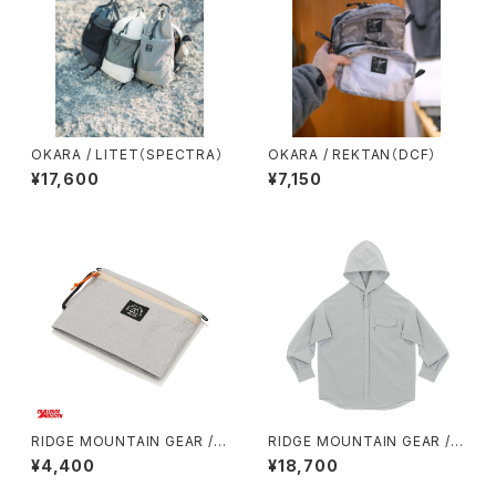
OKARA / LITET（SPECTRA）
OKARA / REKTAN（DCF）
¥17,600
¥7,150
RIDGE MOUNTAIN GEAR /
RIDGE MOUNTAIN GEAR /
TRAVEL POUCH PLUS（ULT
HOODED LONG SLEEVE SH
¥4,400
¥18,700
RA）
IRT（WOMEN）2026