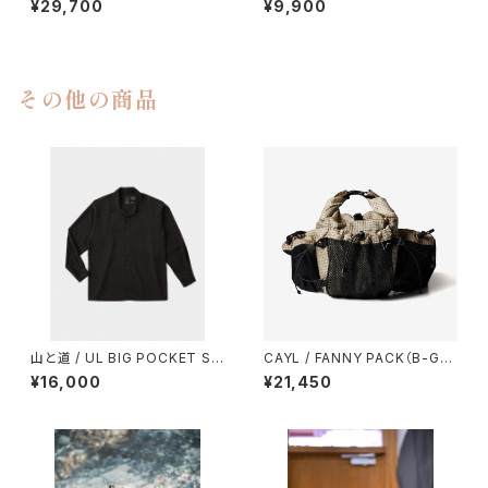
¥29,700
¥9,900
その他の商品
山と道 / UL BIG POCKET SH
CAYL / FANNY PACK（B-GRI
IRTS（UNISEX）
D）
¥16,000
¥21,450