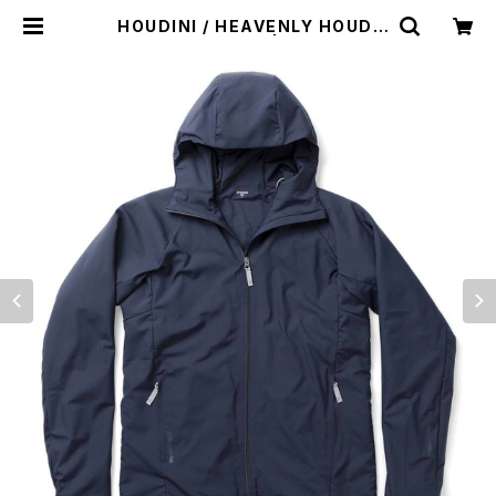
HOUDINI / HEAVENLY HOUDI
（BLUE ILLUSION） | st. valley h
ouse - セントバレーハウス