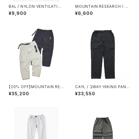
BAL / NYLON VENTILATIO
MOUNTAIN RESEARCH / W
N BUCKET HAT
ANDER PACK
¥9,900
¥6,600
【20% OFF】MOUNTAIN RES
CAYL / ２WAY HIKING PANT
EARCH / ID PANTS +
S（BLACK）
¥35,200
¥33,550