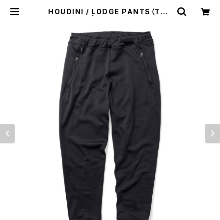
HOUDINI / LODGE PANTS（TRU
E BLACK） | st. valley house -
セントバレーハウス