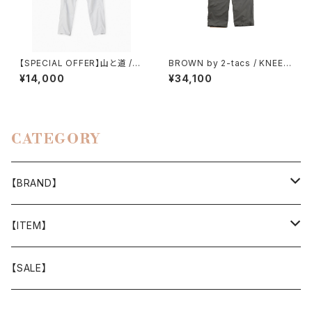
【SPECIAL OFFER】山と道 /５
BROWN by 2-tacs / KNEE
POCKET PANTS（MEN）
TUCK PANTS（GRAY）
¥14,000
¥34,100
CATEGORY
【BRAND】
山と道
【ITEM】
T-SHIRT
迷迭香
WEAR
【SALE】
SHIRTS
408 OWN WORKS
CAP