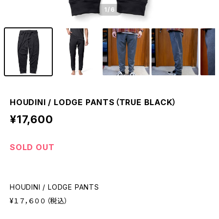
1
/6
HOUDINI / LODGE PANTS（TRUE BLACK）
¥17,600
SOLD OUT
HOUDINI / LODGE PANTS
¥１７，６００（税込）