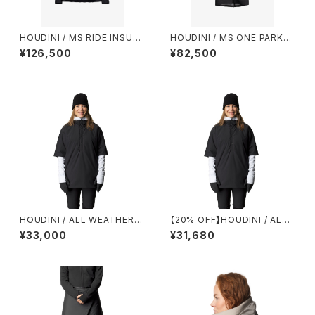
HOUDINI / MS RIDE INSULA
HOUDINI / MS ONE PARKA I
TED JACKET
I
¥126,500
¥82,500
HOUDINI / ALL WEATHER T
【20% OFF】HOUDINI / ALL
-NECK
WEATHER T-NECK
¥33,000
¥31,680