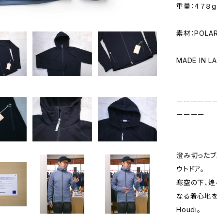
重量：４７８g
素材：POLAR
MADE IN L
ーーーーー
ーーーー
澄み切ったブ
ウトドア。
寒空の下、煌
なる着心地を発
Houdi。