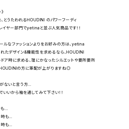
ト》
、とうたわれるHOUDINI のパワーフーディ
レイヤー部門でyetinaと並ぶ人気商品です！！
ールなファッションよりをお好みの方は、yetina
れたデザイン&機能性を求めるなら、HOUDINI
トドア時に求める、理にかなったシルエットや要所要所
HOUDINIの方に軍配が上がりますね◎
がないと言う方…
でいいから袖を通してみて下さい！！
も…
る時も…
る時も…