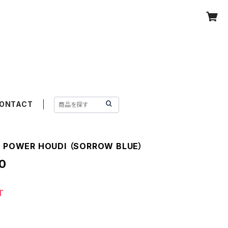
ONTACT
/ POWER HOUDI （SORROW BLUE）
0
T