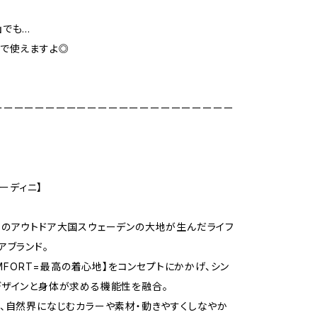
山でも…
で使えますよ◎
ーーーーーーーーーーーーーーーーーーーーーーー
フーディニ】
のアウトドア大国スウェーデンの大地が生んだライフ
アブランド。
COMFORT=最高の着心地】をコンセプトにかかげ、シン
ザインと身体が求める機能性を融合。
、自然界になじむカラーや素材・動きやすくしなやか