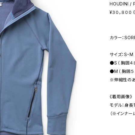
HOUDINI /
¥３０，８００
カラー：SOR
サイズ：S・M
●S（ 胸囲４
●M（ 胸囲５
※伸縮性のあ
《着用画像》
モデル：身長1
（※インナー