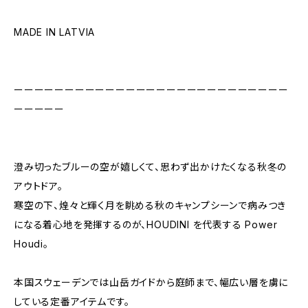
MADE IN LATVIA
ーーーーーーーーーーーーーーーーーーーーーーーーーーー
ーーーーー
澄み切ったブルーの空が嬉しくて、思わず出かけたくなる秋冬の
アウトドア。
寒空の下、煌々と輝く月を眺める秋のキャンプシーンで病みつき
になる着心地を発揮するのが、HOUDINI を代表する Power
Houdi。
本国スウェーデンでは山岳ガイドから庭師まで、幅広い層を虜に
している定番アイテムです。