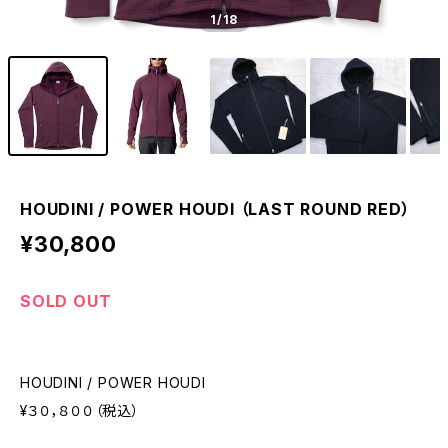
1
/18
HOUDINI / POWER HOUDI （LAST ROUND RED）
¥30,800
SOLD OUT
HOUDINI / POWER HOUDI
¥３０，８００（税込）