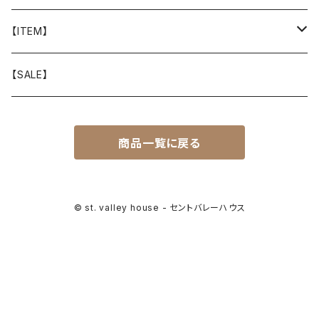
山と道
【ITEM】
T-SHIRT
迷迭香
WEAR
【SALE】
SHIRTS
408 OWN WORKS
CAP
商品一覧に戻る
BOTTOMS
303
BAG
OUTER
Akihiro Wood Works
SHOES
© st. valley house - セントバレーハウス
BACKPACK
ALLMANSRIGHT
SUNGLASS
HEADGEAR
ALTRA
ACCESSORY