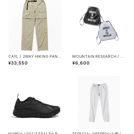
CAYL / ２WAY HIKING PANT
MOUNTAIN RESEARCH / W
S（BEIGE）
ANDER PACK
¥33,550
¥6,600
NORDA / 001（STEALTH BL
【SPECIAL OFFER】山と道 /５