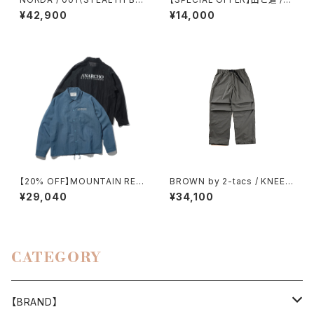
ACK）
POCKET PANTS（WOMEN）
¥42,900
¥14,000
【20% OFF】MOUNTAIN RES
BROWN by 2-tacs / KNEE
EARCH / F.M. COACH SHIR
TUCK PANTS（GRAY）
¥29,040
¥34,100
T
CATEGORY
【BRAND】