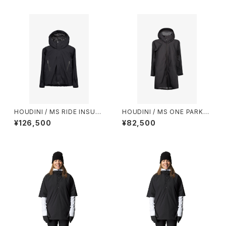
HOUDINI / MS RIDE INSULA
HOUDINI / MS ONE PARKA I
TED JACKET
I
¥126,500
¥82,500