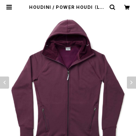
HOUDINI / POWER HOUDI （LAS
T ROUND RED） | st. valley hou
se - セントバレーハウス