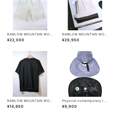
RAWLOW MOUNTAIN WOR
RAWLOW MOUNTAIN WOR
KS / HIKER GURKHA PANTS
KS / HIKER BAKER PANTS
¥22,000
¥26,950
RAWLOW MOUNTAIN WOR
Physical contemporary / Q
KS / DAD LITE CREW
uiet smr cap
¥14,850
¥9,900