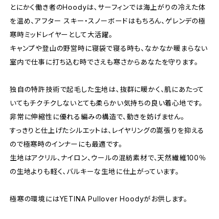
とにかく働き者のHoodyは、サーフィンでは海上がりの冷えた体
を温め、アフター スキー・スノーボードはもちろん、ゲレンデの極
寒時ミッドレイヤーとして大活躍。
キャンプや登山の野営時に寝袋で寝る時も、なかなか暖まらない
室内で仕事に打ち込む時でさえも寒さからあなたを守ります。
独自の特許技術で起毛した生地は、抜群に暖かく、肌にあたって
いてもチクチクしないとても柔らかい気持ちの良い着心地です。
非常に伸縮性に優れる編みの構造で、動きを妨げません。
すっきりと仕上げたシルエットは、レイヤリングの嵩張りを抑える
ので極寒時のインナーにも最適です。
生地はアクリル、ナイロン、ウールの混紡素材で、天然繊維100％
の生地よりも軽く、バルキーな生地に仕上がっています。
極寒の環境にはYETINA Pullover Hoodyがお供します。