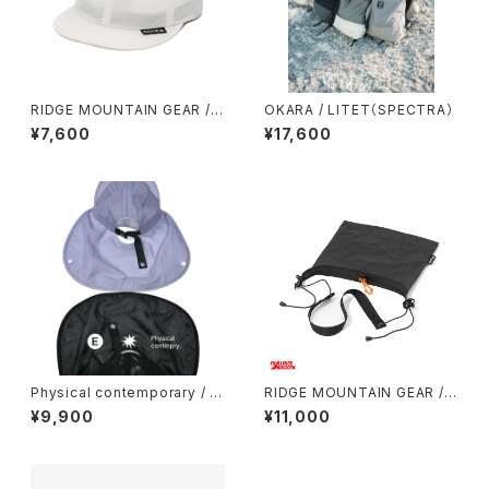
RIDGE MOUNTAIN GEAR / B
OKARA / LITET（SPECTRA）
ASIC CAP（2026）
¥7,600
¥17,600
Physical contemporary / Q
RIDGE MOUNTAIN GEAR / S
uiet smr cap
ACOCHE
¥9,900
¥11,000