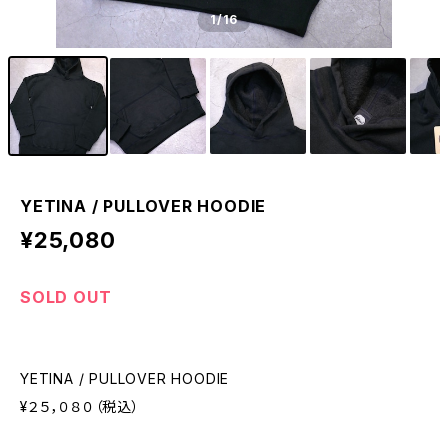
1
/16
YETINA / PULLOVER HOODIE
¥25,080
SOLD OUT
YETINA / PULLOVER HOODIE
¥２５，０８０（税込）