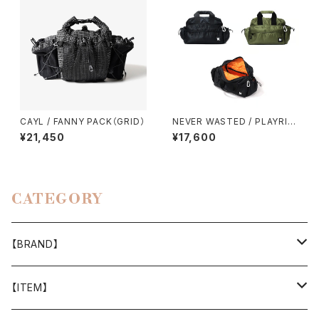
CAYL / FANNY PACK（GRID）
NEVER WASTED / PLAYRIP
（MA-1）
¥21,450
¥17,600
CATEGORY
【BRAND】
山と道
【ITEM】