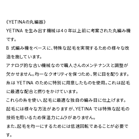
《YETINAの丸編器》
YETINA を生み出す機械は４０年以上前に考案された丸編み機
です。
B 式編み機をベースに、特殊な起毛を実現するための様々な改
造を施しています。
アナログ的な古い機械なので職人さんのメンテナンスと調整が
欠かせません。均一なクオリティを保つため、常に目を配ります。
糸は YETINA のために特別に用意したものを使用。これは起毛
に最適な配合と撚りをかけています。
これらの糸を使い、起毛に最適な独自の編み目に仕上げます。
起毛には様々な方法がありますが、YETINA では特殊な起毛の
技術を用いるため保温力にムラがありません。
また、起毛を均一にするためには低速回転であることが必要で
す。