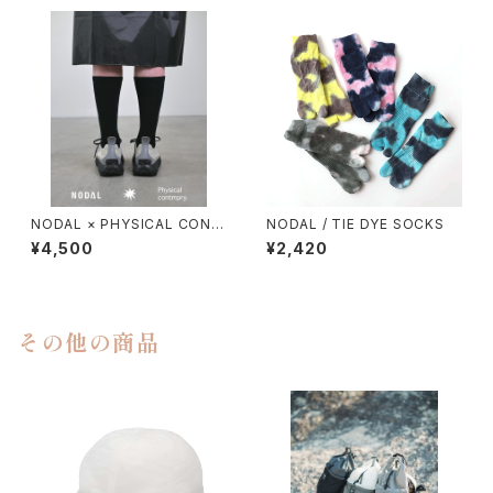
NODAL × PHYSICAL CONT
NODAL / TIE DYE SOCKS
MPRY.
¥4,500
¥2,420
その他の商品