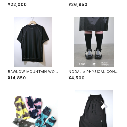
KS / HIKER GURKHA PANTS
KS / HIKER BAKER PANTS
¥22,000
¥26,950
RAWLOW MOUNTAIN WOR
NODAL × PHYSICAL CONT
KS / DAD LITE CREW
MPRY.
¥14,850
¥4,500