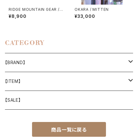
RIDGE MOUNTAIN GEAR / S
OKARA / MITTEN
HADE CAP
¥8,900
¥33,000
CATEGORY
【BRAND】
山と道
【ITEM】
T-SHIRT
迷迭香
WEAR
【SALE】
SHIRTS
408 OWN WORKS
CAP
商品一覧に戻る
BOTTOMS
303
BAG