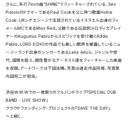
さらに、先行7inch曲”SHINE”でフィーチャーされている、Sex
PistolsのドラマーであるPaul Cookを父に持つ歌姫Hollie
Cook、UKレゲエシーンで注目されているイスラエル出身のフィ
メールMCであるMiss Red。父親である伝説的メロディカプレイ
ヤーのAugustus Pabloからスピリッツを受け継ぐAddis
Pablo、LORD ECHOの作品でも美しい歌声を披露しているニュ
ージーランド出身のシンガーであるLeila Aduら、ジャンルや世
代、国境を超え、個性豊かなアーチスト達をフィーチャーした楽曲
を収録。アートワークは下田法晴。写真は過去作品同様、写真家
内田将二が担当。
渋谷W.W.Wでの一夜限りのフルバンドライブ『SPECIAL DUB
BAND - LIVE SHOW』
クラウドファンディング・プロジェクトの『SAVE THE DAY』
へと続く…