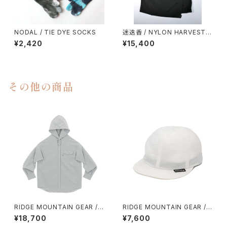
NODAL / TIE DYE SOCKS
迷迭香 / NYLON HARVEST L
OOSE SHORTS（2026）
¥2,420
¥15,400
その他の商品
RIDGE MOUNTAIN GEAR /
RIDGE MOUNTAIN GEAR / B
HOODED LONG SLEEVE SH
ASIC CAP（2026）
¥18,700
¥7,600
IRT（MEN）2026