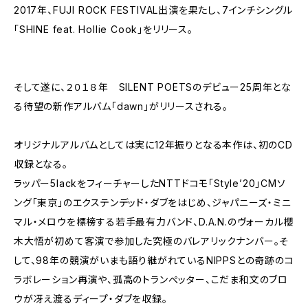
2017年、FUJI ROCK FESTIVAL出演を果たし、7インチシングル
「SHINE feat. Hollie Cook」をリリース。
そして遂に、２０１８年 SILENT POETSのデビュー25周年とな
る待望の新作アルバム「dawn」がリリースされる。
オリジナルアルバムとしては実に12年振りとなる本作は、初のCD
収録となる。
ラッパー5lackをフィーチャーしたNTTドコモ「Style’20」CMソ
ング「東京」のエクステンデッド・ダブをはじめ、ジャパニーズ・ミニ
マル・メロウを標榜する若手最有力バンド、D.A.N.のヴォーカル櫻
木大悟が初めて客演で参加した究極のバレアリックナンバー。そ
して、98年の競演がいまも語り継がれているNIPPSとの奇跡のコ
ラボレーション再演や、孤高のトランぺッター、こだま和文のブロ
ウが冴え渡るディープ・ダブを収録。