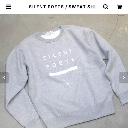
SILENT POETS / SWEAT SHIR
TS（SILENT POETS） | st. valle
y house - セントバレーハウス