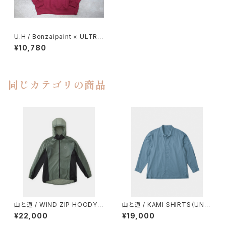
U.H / Bonzaipaint × ULTRA
HEAVY SWEAT SHIRTS
¥10,780
同じカテゴリの商品
山と道 / WIND ZIP HOODY
山と道 / KAMI SHIRTS（UNIS
（UNISEX）
EX）
¥22,000
¥19,000