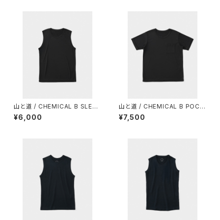
山と道 / CHEMICAL B SLEEV
山と道 / CHEMICAL B POCK
ELESS（MEN）
ET T-SHIRT（UNISEX）
¥6,000
¥7,500