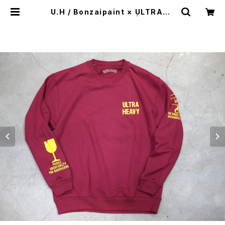
U.H / Bonzaipaint × ULTRAHE
AVY SWEAT SHIRTS | st. valle
y house - セントバレーハウス