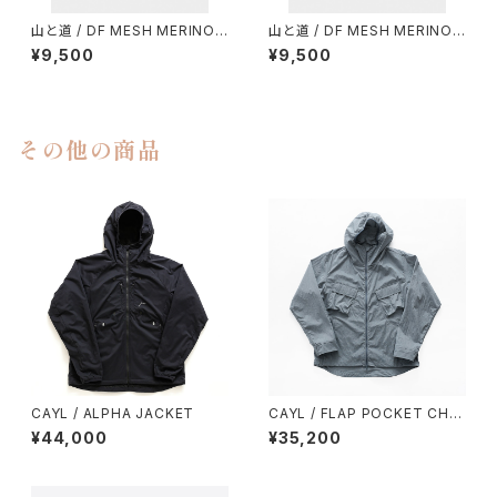
山と道 / DF MESH MERINO
山と道 / DF MESH MERINO
SLEEVELESS（MEN）
SLEEVELESS（WOMEN）
¥9,500
¥9,500
その他の商品
CAYL / ALPHA JACKET
CAYL / FLAP POCKET CHK
JACKET（DARK GREY）
¥44,000
¥35,200