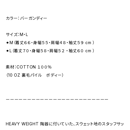
カラー：バーガンディー
サイズ：M・L
⚫︎M（着丈６６・身幅５５・肩幅４８・袖丈５９ cm ）
⚫︎L（着丈７０・身幅５８・肩幅５２ ・袖丈６０ cm ）
素材：COTTON １００％
（10 OZ 裏毛パイル ボディー）
ーーーーーーーーーーーーーーーーーーーーーーーー
HEAVY WEIGHT 陶器に付いていた、スウェット地のスタッフサッ