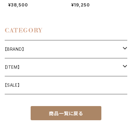
EVE HIKER SHIRTS
¥38,500
¥19,250
CATEGORY
【BRAND】
山と道
【ITEM】
T-SHIRT
迷迭香
WEAR
【SALE】
SHIRTS
408 OWN WORKS
CAP
商品一覧に戻る
BOTTOMS
303
BAG