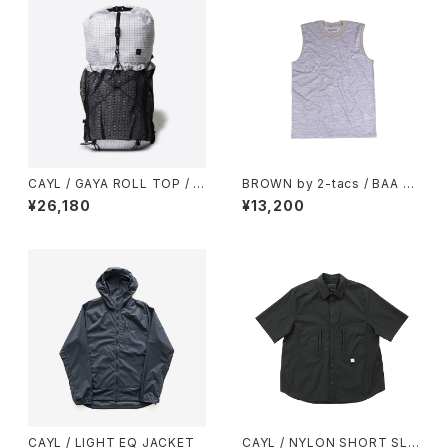
CAYL / GAYA ROLL TOP / M
BROWN by 2-tacs / BAA SL
ESH（B-GRID）
EEVELESS
¥26,180
¥13,200
CAYL / LIGHT EQ JACKET
CAYL / NYLON SHORT SLE