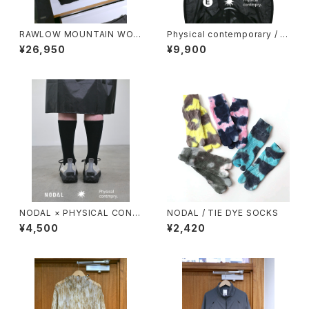
RAWLOW MOUNTAIN WOR
Physical contemporary / Q
KS / HIKER BAKER PANTS
uiet smr cap
¥26,950
¥9,900
NODAL × PHYSICAL CONT
NODAL / TIE DYE SOCKS
MPRY.
¥4,500
¥2,420