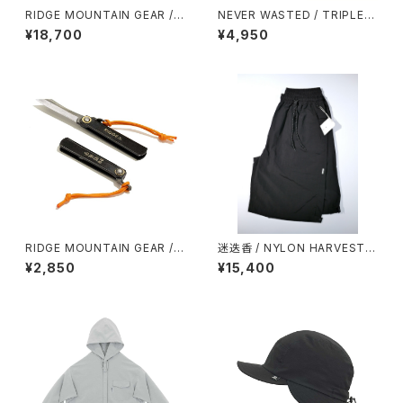
RIDGE MOUNTAIN GEAR /
NEVER WASTED / TRIPLEY
HOODED LONG SLEEVE SH
ES（MA-1）
¥18,700
¥4,950
IRT（MEN）2026
RIDGE MOUNTAIN GEAR /
迷迭香 / NYLON HARVEST L
肥後守 MICRO KNIFE
OOSE SHORTS（2026）
¥2,850
¥15,400