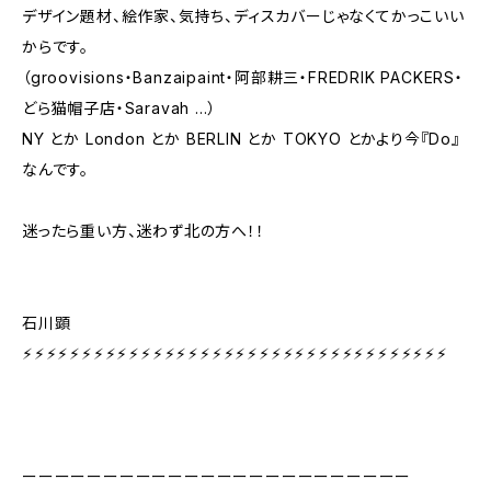
デザイン題材、絵作家、気持ち、ディスカバーじゃなくてかっこいい
からです。
（groovisions・Banzaipaint・阿部耕三・FREDRIK PACKERS・
どら猫帽子店・Saravah …）
NY とか London とか BERLIN とか TOKYO とかより今『Do』
なんです。
迷ったら重い方、迷わず北の方へ！！
石川顕
⚡︎⚡︎⚡︎⚡︎⚡︎⚡︎⚡︎⚡︎⚡︎⚡︎⚡︎⚡︎⚡︎⚡︎⚡︎⚡︎⚡︎⚡︎⚡︎⚡︎⚡︎⚡︎⚡︎⚡︎⚡︎⚡︎⚡︎⚡︎⚡︎⚡︎⚡︎⚡︎⚡︎⚡︎⚡︎⚡︎
ーーーーーーーーーーーーーーーーーーーーーーーー