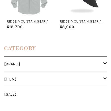
RIDGE MOUNTAIN GEAR /
RIDGE MOUNTAIN GEAR / S
HOODED LONG SLEEVE SH
HADE CAP
¥18,700
¥8,900
IRT（WOMEN）2026
CATEGORY
【BRAND】
山と道
【ITEM】
T-SHIRT
迷迭香
WEAR
【SALE】
SHIRTS
408 OWN WORKS
CAP