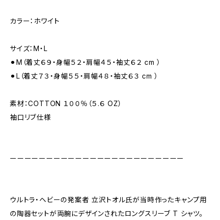
カラー：ホワイト
サイズ：M・L
⚫︎M（着丈６９・身幅５２・肩幅４５・袖丈６２ cm ）
⚫︎L（着丈７３・身幅５５・肩幅４８・袖丈６３ cm ）
素材：COTTON １００％（５.６ OZ）
袖口リブ仕様
ーーーーーーーーーーーーーーーーーーーーーーーー
ウルトラ・ヘビーの発案者 立沢トオル氏が当時作ったキャンプ用
の陶器セットが両腕にデザインされたロングスリーブ T シャツ。