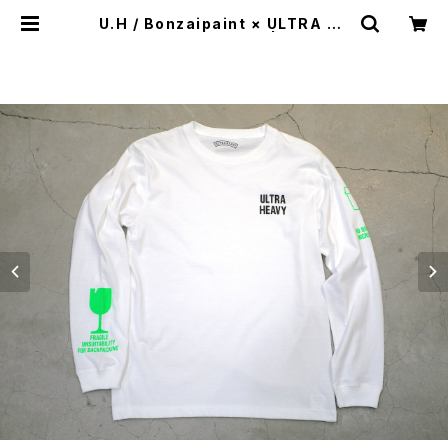
U.H / Bonzaipaint × ULTRA HE
AVY ロングスリーブ T | st. valle
y house - セントバレーハウス