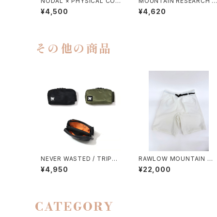
NODAL × PHYSICAL CON
MOUNTAIN RESEARCH /
TMPRY.
TIE DYE TABI
¥4,500
¥4,620
その他の商品
NEVER WASTED / TRIPLE
RAWLOW MOUNTAIN W
YES（MA-1）
RKS / HIKER GURKHA PA
¥4,950
¥22,000
NTS
CATEGORY