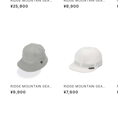
RIDGE MOUNTAIN GEAR /
RIDGE MOUNTAIN GEAR /
SASH PACK
SHADE CAP
¥25,800
¥8,900
O
RIDGE MOUNTAIN GEAR /
RIDGE MOUNTAIN GEAR /
ENOUGH HAT（NT）
BASIC CAP（2026）
¥9,900
¥7,600