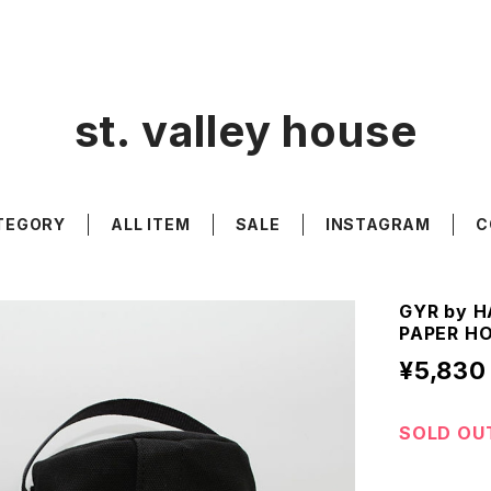
st. valley house
TEGORY
ALL ITEM
SALE
INSTAGRAM
C
GYR by H
PAPER H
¥5,830
SOLD OU