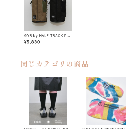
GYR by HALF TRACK PR
ODUCTS / KITCHEN PAP
¥5,830
ER HOLDER
同じカテゴリの商品