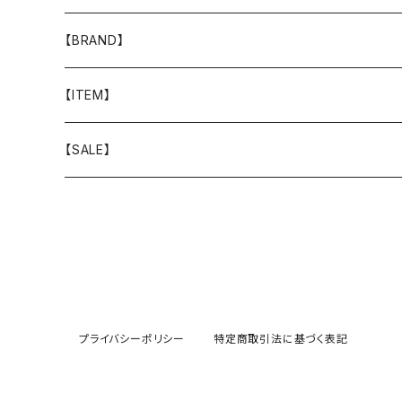
【BRAND】
山と道
【ITEM】
T-SHIRT
迷迭香
WEAR
【SALE】
SHIRTS
408 OWN WORKS
CAP
BOTTOMS
303
BAG
OUTER
Akihiro Wood Works
SHOES
プライバシーポリシー
特定商取引法に基づく表記
BACKPACK
ALLMANSRIGHT
SUNGLASS
HEADGEAR