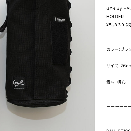
GYR by HA
HOLDER
¥５，８３０（
カラー：ブラ
サイズ：26cm
素材：帆布
ーーーーー