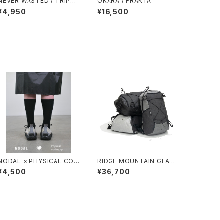
NEVER WASTED / TRIPLE
OKARA / FRAKTA
YES
¥4,950
¥16,500
NODAL × PHYSICAL CON
RIDGE MOUNTAIN GEAR /
TMPRY.
ONE MILE TRIM
¥4,500
¥36,700