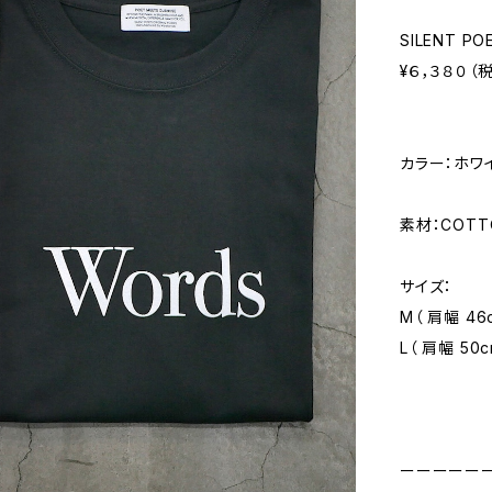
SILENT PO
¥６，３８０（
カラー：ホワ
素材：COTT
サイズ：
M（ 肩幅 46c
L（ 肩幅 50c
ーーーーー