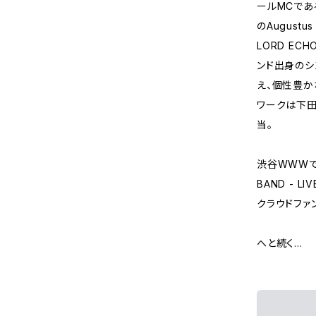
ールMCであ
のAugustu
LORD E
ンド出身のシン
え、個性豊か
ワークは下田
当。
渋谷WWWでの
BAND - LI
クラウドファン
へと続く…