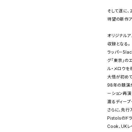
そして遂に、２
待望の新作ア
オリジナルア
収録となる。
ラッパー5la
グ「東京」の
ル・メロウを
大悟が初めて
98年の競演
ーション再演
渡るディープ
さらに、先行7
Pistolsの
Cook、U