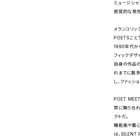
ミュージシャ
感覚的な発
メランコリッ
POETSこ
1990年代
フィックデザ
自身の作品の
れまでに数多
し、ファッシ
POET ME
常に隣り合わ
クトだ。
機能美や着
は、SILEN