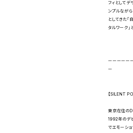
フィとしてデ
ンプルながら
としてきた「
タルワーク」
ーーーーー
ー
【SILENT P
東京在住のD
1992年の
でエモーショ