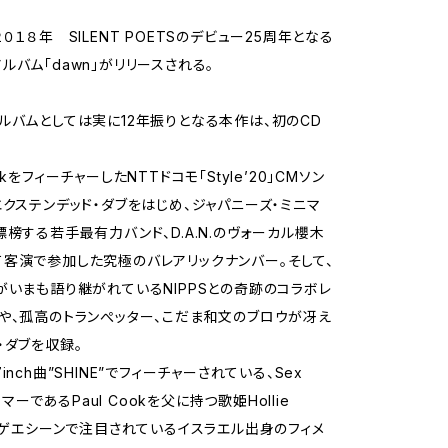
０１８年 SILENT POETSのデビュー25周年となる
ルバム「dawn」がリリースされる。
ルバムとしては実に12年振りとなる本作は、初のCD
ckをフィーチャーしたNTTドコモ「Style’20」CMソン
エクステンデッド・ダブをはじめ、ジャパニーズ・ミニマ
標榜する若手最有力バンド、D.A.N.のヴォーカル櫻木
客演で参加した究極のバレアリックナンバー。そして、
がいまも語り継がれているNIPPSとの奇跡のコラボレ
や、孤高のトランぺッター、こだま和文のブロウが冴え
・ダブを収録。
inch曲”SHINE”でフィーチャーされている、Sex
ドラマーであるPaul Cookを父に持つ歌姫Hollie
Kレゲエシーンで注目されているイスラエル出身のフィメ