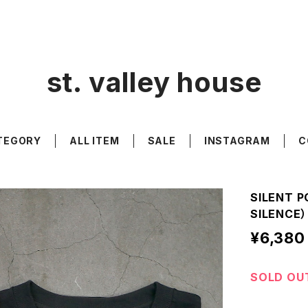
st. valley house
TEGORY
ALL ITEM
SALE
INSTAGRAM
C
SILENT 
SILENCE）
¥6,380
SOLD OU