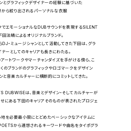
ンとグラフィックデザイナーの経験に基づいた
想から絞り出されるパーソナルな衣服
クでエモーショナルなDUBサウンドを表現するSILENT
と下田法晴によるオリジナルブランド。
からDJ・ミュージシャンとして活動してきた下田は、グラ
イナーとしてのキャリアも長きにわたる。
アートワークやマーチャンダイズを手がける傍ら、こ
くのブランドのグラフィックやロゴマークをデザイン
ョンと音楽カルチャーに横断的にコミットしてきた。
ETS DUBWISEは、音楽とデザイン・そしてカルチャーが
せにある下田のキャリアそのものが表されたプロジェ
心地を必要最小限にとどめたベーシックなアイテムに
T POETSから連想されるキーワードや曲名をタイポグラ