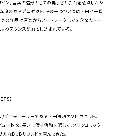
ザイン。言葉の造形としての美しさと余白を意識したシ
深度のあるプロダクト、その一つひとつに下田が一貫
自身の作品は音楽からアートワークまでを含めたトー
というスタンスが落とし込まれている。
ーーーーーーーーーーーーーーーーーーーーーーー
OETS】
J/プロデューサーである下田法晴のソロユニット。
デビュー以来、長きに渡る活動を通じて、メランコリック
ナルなDUBサウンドを育んできた。