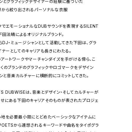
ンとグラフィックデザイナーの経験に基づいた
想から絞り出されるパーソナルな衣服
クでエモーショナルなDUBサウンドを表現するSILENT
と下田法晴によるオリジナルブランド。
からDJ・ミュージシャンとして活動してきた下田は、グラ
イナーとしてのキャリアも長きにわたる。
アートワークやマーチャンダイズを手がける傍ら、こ
くのブランドのグラフィックやロゴマークをデザイン
ョンと音楽カルチャーに横断的にコミットしてきた。
ETS DUBWISEは、音楽とデザイン・そしてカルチャーが
せにある下田のキャリアそのものが表されたプロジェ
心地を必要最小限にとどめたベーシックなアイテムに
T POETSから連想されるキーワードや曲名をタイポグラ