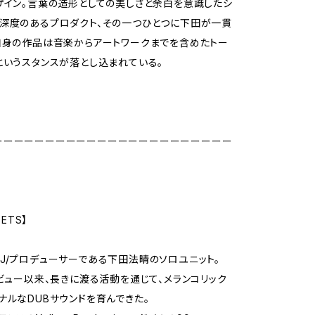
ザイン。言葉の造形としての美しさと余白を意識したシ
深度のあるプロダクト、その一つひとつに下田が一貫
自身の作品は音楽からアートワークまでを含めたトー
というスタンスが落とし込まれている。
ーーーーーーーーーーーーーーーーーーーーーーー
OETS】
J/プロデューサーである下田法晴のソロユニット。
デビュー以来、長きに渡る活動を通じて、メランコリック
ナルなDUBサウンドを育んできた。