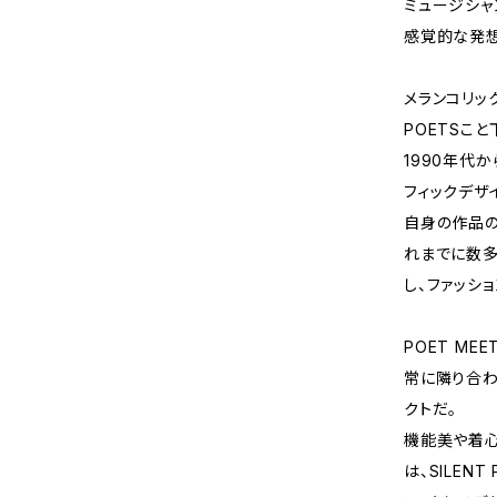
ミュージシャ
感覚的な発
メランコリッ
POETSこ
1990年代
フィックデザ
自身の作品の
れまでに数多
し、ファッシ
POET ME
常に隣り合わ
クトだ。
機能美や着
は、SILEN