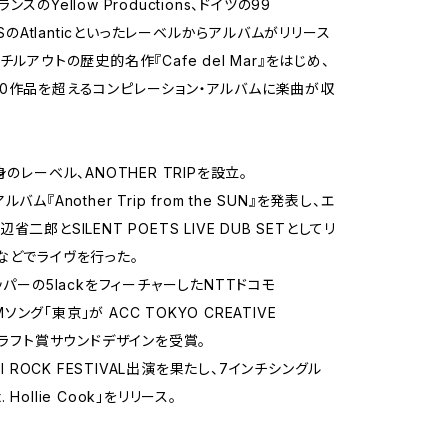
スのYellow Productions、ドイツの99
、USのAtlanticといったレーベルからアルバムがリリース
チルアウトの歴史的名作『Cafe del Mar』をはじめ、
0作品を超えるコンピレーション・アルバムに楽曲が収
身のレーベル、ANOTHER TRIPを設立。
バム『Another Trip from the SUN』を発表し、エ
省二郎とSILENT POETS LIVE DUB SETとしてリ
などでライヴを行った。
ッパーの5lackをフィーチャーしたNTTドコモ
 CMソング「東京」が ACC TOKYO CREATIVE
 クラフト賞サウンドデザインを受賞。
JI ROCK FESTIVAL出演を果たし、7インチシングル
at. Hollie Cook」をリリース。