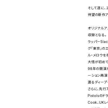
そして遂に、２
待望の新作ア
オリジナルア
収録となる。
ラッパー5la
グ「東京」の
ル・メロウを
大悟が初めて
98年の競演
ーション再演
渡るディープ
さらに、先行7
Pistolsの
Cook、U