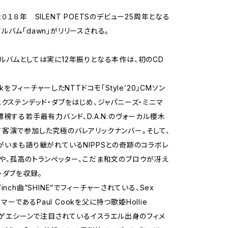
０１８年 SILENT POETSのデビュー25周年となる
ルバム「dawn」がリリースされる。
ルバムとしては実に12年振りとなる本作は、初のCD
ckをフィーチャーしたNTTドコモ「Style’20」CMソン
エクステンデッド・ダブをはじめ、ジャパニーズ・ミニマ
標榜する若手最有力バンド、D.A.N.のヴォーカル櫻木
客演で参加した究極のバレアリックナンバー。そして、
がいまも語り継がれているNIPPSとの奇跡のコラボレ
や、孤高のトランぺッター、こだま和文のブロウが冴え
・ダブを収録。
inch曲”SHINE”でフィーチャーされている、Sex
ドラマーであるPaul Cookを父に持つ歌姫Hollie
Kレゲエシーンで注目されているイスラエル出身のフィメ