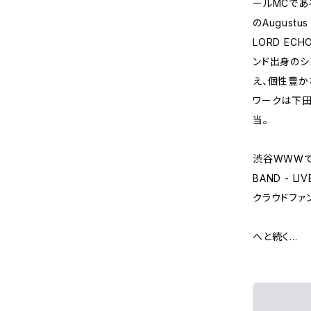
ールMCであ
のAugustu
LORD E
ンド出身のシン
え、個性豊か
ワークは下田
当。
渋谷WWWでの
BAND - LI
クラウドファン
へと続く…