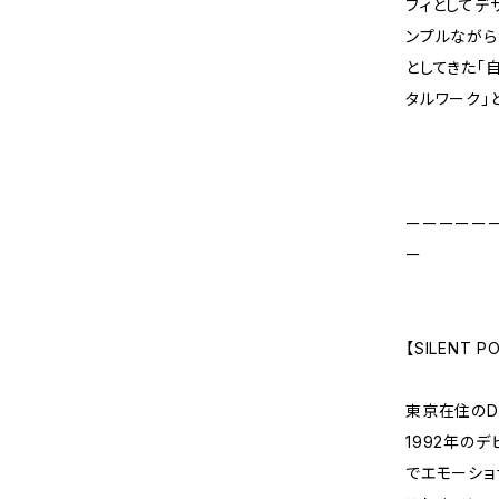
フィとしてデ
ンプルながら
としてきた「
タルワーク」
ーーーーー
ー
【SILENT P
東京在住のD
1992年の
でエモーショ