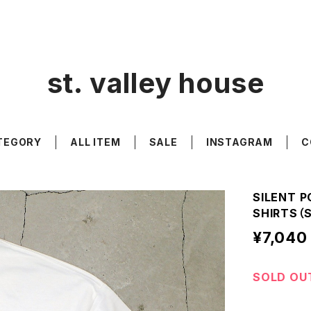
st. valley house
TEGORY
ALL ITEM
SALE
INSTAGRAM
C
SILENT P
SHIRTS（
¥7,040
SOLD OU