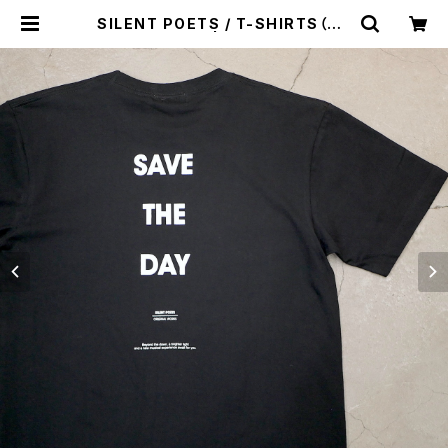
SILENT POETS / T-SHIRTS（SA
VE THE DAY） | st. valley hous
e - セントバレーハウス