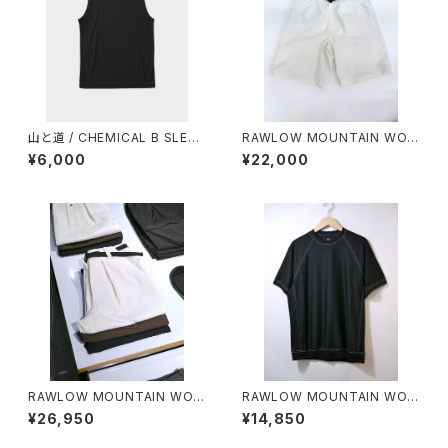
山と道 / CHEMICAL B SLEEV
RAWLOW MOUNTAIN WOR
ELESS（MEN）
KS / HIKER GURKHA PANTS
¥6,000
¥22,000
RAWLOW MOUNTAIN WOR
RAWLOW MOUNTAIN WOR
KS / HIKER BAKER PANTS
KS / DAD LITE CREW
¥26,950
¥14,850