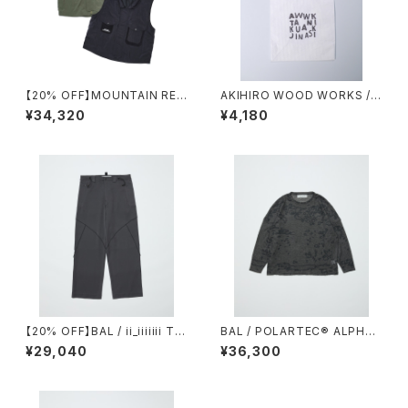
【20% OFF】MOUNTAIN RES
AKIHIRO WOOD WORKS /
EARCH / M69 VEST
コンビニタイベック袋
¥34,320
¥4,180
【20% OFF】BAL / ii_iiiiiii TE
BAL / POLARTEC®︎ ALPHA
CHNICAL WOOL TROUSER
DIRECT PATTERN SWEATE
¥29,040
¥36,300
R