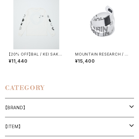
【20% OFF】BAL / KEI SAKA
MOUNTAIN RESEARCH / RI
WAKI 2
VET BELT
¥11,440
¥15,400
CATEGORY
【BRAND】
山と道
【ITEM】