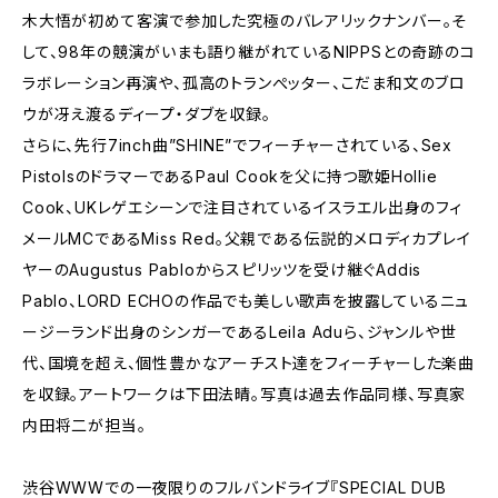
木大悟が初めて客演で参加した究極のバレアリックナンバー。そ
して、98年の競演がいまも語り継がれているNIPPSとの奇跡のコ
ラボレーション再演や、孤高のトランぺッター、こだま和文のブロ
ウが冴え渡るディープ・ダブを収録。
さらに、先行7inch曲”SHINE”でフィーチャーされている、Sex
PistolsのドラマーであるPaul Cookを父に持つ歌姫Hollie
Cook、UKレゲエシーンで注目されているイスラエル出身のフィ
メールMCであるMiss Red。父親である伝説的メロディカプレイ
ヤーのAugustus Pabloからスピリッツを受け継ぐAddis
Pablo、LORD ECHOの作品でも美しい歌声を披露しているニュ
ージーランド出身のシンガーであるLeila Aduら、ジャンルや世
代、国境を超え、個性豊かなアーチスト達をフィーチャーした楽曲
を収録。アートワークは下田法晴。写真は過去作品同様、写真家
内田将二が担当。
渋谷WWWでの一夜限りのフルバンドライブ『SPECIAL DUB