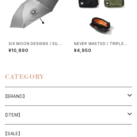
SIX MOON DESIGNS / SILV
NEVER WASTED / TRIPLEY
ER SHADOW MINI UMBREL
ES（MA-1）
¥10,890
¥4,950
LA
CATEGORY
【BRAND】
山と道
【ITEM】
T-SHIRT
迷迭香
WEAR
【SALE】