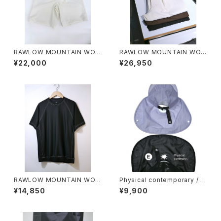
RAWLOW MOUNTAIN WOR
RAWLOW MOUNTAIN WOR
KS / HIKER GURKHA PANTS
KS / HIKER BAKER PANTS
¥22,000
¥26,950
RAWLOW MOUNTAIN WOR
Physical contemporary / Q
KS / DAD LITE CREW
uiet smr cap
¥14,850
¥9,900