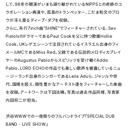
して、98年の競演がいまも語り継がれているNIPPSとの奇跡のコ
ラボレーション再演や、孤高のトランぺッター、こだま和文のブロ
ウが冴え渡るディープ・ダブを収録。
さらに、先行7inch曲”SHINE”でフィーチャーされている、Sex
PistolsのドラマーであるPaul Cookを父に持つ歌姫Hollie
Cook、UKレゲエシーンで注目されているイスラエル出身のフィ
メールMCであるMiss Red。父親である伝説的メロディカプレイ
ヤーのAugustus Pabloからスピリッツを受け継ぐAddis
Pablo、LORD ECHOの作品でも美しい歌声を披露しているニュ
ージーランド出身のシンガーであるLeila Aduら、ジャンルや世
代、国境を超え、個性豊かなアーチスト達をフィーチャーした楽曲
を収録。アートワークは下田法晴。写真は過去作品同様、写真家
内田将二が担当。
渋谷WWWでの一夜限りのフルバンドライブ『SPECIAL DUB
BAND - LIVE SHOW』