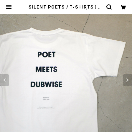
SILENT POETS / T-SHIRTS（PO
ETS MEETS DUBWISE） | st. va
lley house - セントバレーハウス