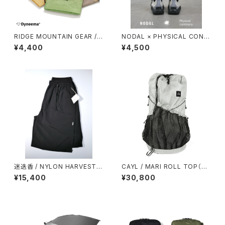
RIDGE MOUNTAIN GEAR /
NODAL × PHYSICAL CONT
TRAVEL POUCH PLUS（DCF
MPRY.
¥4,400
¥4,500
HYBRID）
迷迭香 / NYLON HARVEST L
CAYL / MARI ROLL TOP（GR
OOSE SHORTS（2026）
ID）
¥15,400
¥30,800