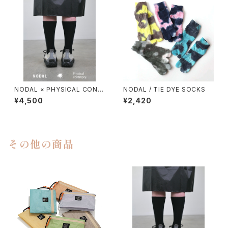
NODAL × PHYSICAL CONT
NODAL / TIE DYE SOCKS
MPRY.
¥4,500
¥2,420
その他の商品