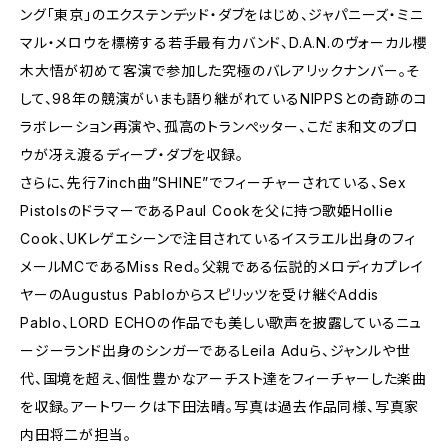
ング「東京」のエクステンデッド・ダブをはじめ、ジャパニーズ・ミニ
マル・メロウを標榜する若手最有力バンド、D.A.N.のヴォーカル櫻
木大悟が初めて客演で参加した究極のバレアリックナンバー。そ
して、98年の競演がいまも語り継がれているNIPPSとの奇跡のコ
ラボレーション再演や、孤高のトランぺッター、こだま和文のブロ
ウが冴え渡るディープ・ダブを収録。
さらに、先行7inch曲”SHINE”でフィーチャーされている、Sex
PistolsのドラマーであるPaul Cookを父に持つ歌姫Hollie
Cook、UKレゲエシーンで注目されているイスラエル出身のフィ
メールMCであるMiss Red。父親である伝説的メロディカプレイ
ヤーのAugustus Pabloからスピリッツを受け継ぐAddis
Pablo、LORD ECHOの作品でも美しい歌声を披露しているニュ
ージーランド出身のシンガーであるLeila Aduら、ジャンルや世
代、国境を超え、個性豊かなアーチスト達をフィーチャーした楽曲
を収録。アートワークは下田法晴。写真は過去作品同様、写真家
内田将二が担当。