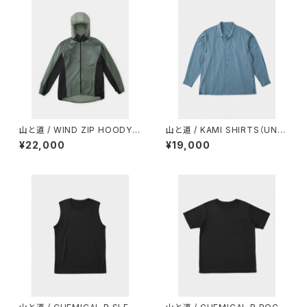
山と道 / WIND ZIP HOODY
山と道 / KAMI SHIRTS（UNIS
（UNISEX）
EX）
¥22,000
¥19,000