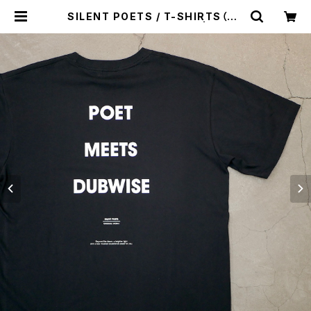
SILENT POETS / T-SHIRTS（PO
ETS MEETS DUBWISE） | st. va
lley house - セントバレーハウス