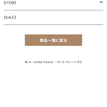
山と道
【ITEM】
T-SHIRT
迷迭香
WEAR
【SALE】
SHIRTS
408 OWN WORKS
CAP
商品一覧に戻る
BOTTOMS
303
BAG
OUTER
Akihiro Wood Works
SHOES
© st. valley house - セントバレーハウス
BACKPACK
ALLMANSRIGHT
SUNGLASS
HEADGEAR
ALTRA
ACCESSORY
bal
WALLET