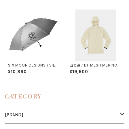
SIX MOON DESIGNS / SILV
山と道 / DF MESH MERINO
ER SHADOW MINI UMBREL
HALF ZIP HOODY
¥10,890
¥19,500
LA
CATEGORY
【BRAND】