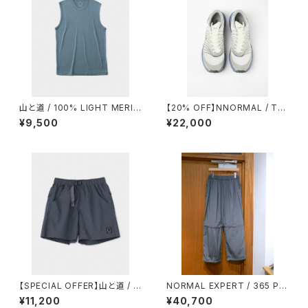
山と道 / 100% LIGHT MERIN
【20% OFF】NNORMAL / TO
O SLEEVELESS（MEN）
MIR 1.0
¥9,500
¥22,000
【SPECIAL OFFER】山と道 / LI
NORMAL EXPERT / 365 PA
GHT ５POCKET SHORTS
NTS
¥11,200
¥40,700
（WOMEN）