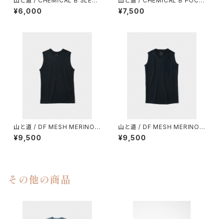
山と道 / CHEMICAL B SLEEV
山と道 / CHEMICAL B POCK
ELESS（MEN）
ET T-SHIRT（UNISEX）
¥6,000
¥7,500
山と道 / DF MESH MERINO
山と道 / DF MESH MERINO
SLEEVELESS（MEN）
SLEEVELESS（WOMEN）
¥9,500
¥9,500
その他の商品