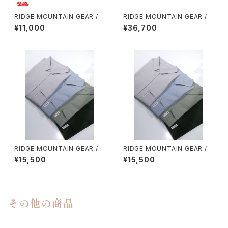
RIDGE MOUNTAIN GEAR / S
RIDGE MOUNTAIN GEAR /
ACOCHE
ONE MILE TRIM
¥11,000
¥36,700
RIDGE MOUNTAIN GEAR / B
RIDGE MOUNTAIN GEAR / B
ASIC SHORT SLEEVE SHIR
ASIC SHORT SLEEVE SHIR
¥15,500
¥15,500
T（WOMEN）
T（MEN）
その他の商品