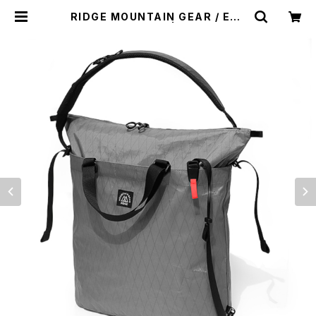
RIDGE MOUNTAIN GEAR / EVE
RY TOTE（GREY） | st. valley h
ouse - セントバレーハウス