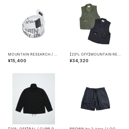
MOUNTAIN RESEARCH / RI
【20% OFF】MOUNTAIN RES
VET BELT
EARCH / M69 VEST
¥15,400
¥34,320
【20% OFF】BAL / CURB PO
BROWN by 2-tacs / LOOSE