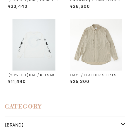
CKET FIELD JACKET
SHORTS（NYLON）
¥33,440
¥28,600
【20% OFF】BAL / KEI SAKA
CAYL / FEATHER SHIRTS
WAKI 2
¥11,440
¥25,300
CATEGORY
【BRAND】