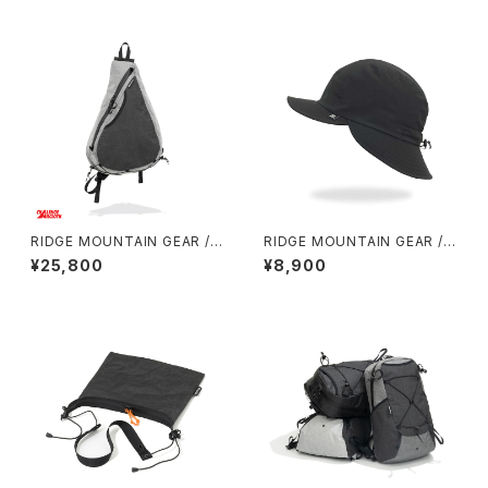
RIDGE MOUNTAIN GEAR / S
RIDGE MOUNTAIN GEAR / S
ASH PACK
HADE CAP
¥25,800
¥8,900