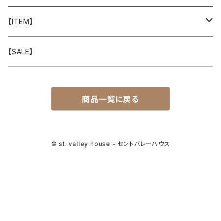
山と道
【ITEM】
T-SHIRT
迷迭香
WEAR
【SALE】
SHIRTS
408 OWN WORKS
CAP
商品一覧に戻る
BOTTOMS
303
BAG
OUTER
Akihiro Wood Works
SHOES
© st. valley house - セントバレーハウス
BACKPACK
ALLMANSRIGHT
SUNGLASS
HEADGEAR
ALTRA
ACCESSORY