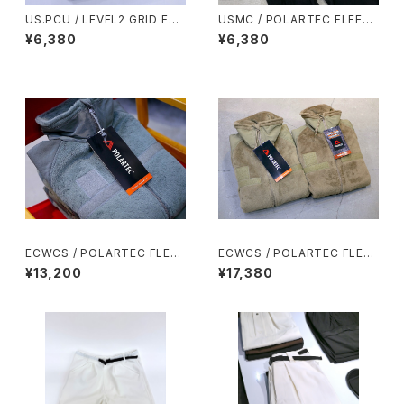
US.PCU / LEVEL2 GRID FLE
USMC / POLARTEC FLEECE
ECE MID-WEIGHT SHIRT
OVERALL
¥6,380
¥6,380
ECWCS / POLARTEC FLEE
ECWCS / POLARTEC FLEE
CE JKT
CE JKT
¥13,200
¥17,380