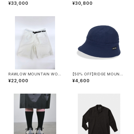
ID）
¥33,000
¥30,800
RAWLOW MOUNTAIN WOR
【50% OFF】RIDGE MOUNTA
KS / HIKER GURKHA PANTS
IN GEAR / ENOUGH HAT
¥22,000
¥4,600