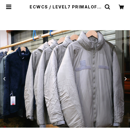
ECWCS / LEVEL7 PRIMALOFT
PARKA | st. valley house - セ
ントバレーハウス