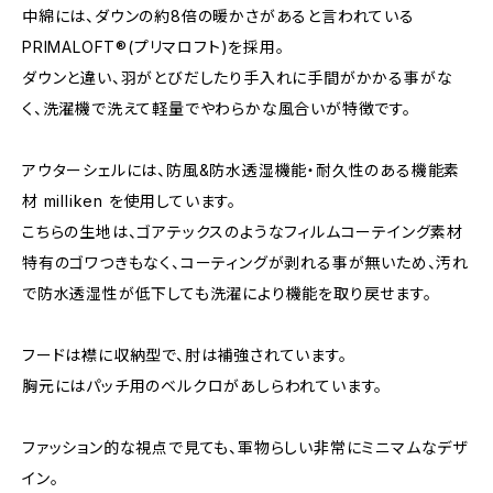
中綿には、ダウンの約8倍の暖かさがあると言われている
PRIMALOFT®(プリマロフト)を採用。
ダウンと違い、羽がとびだしたり手入れに手間がかかる事がな
く、洗濯機で洗えて軽量でやわらかな風合いが特徴です。
アウターシェルには、防風&防水透湿機能・耐久性のある機能素
材 milliken を使用しています。
こちらの生地は、ゴアテックスのようなフィルムコーテイング素材
特有のゴワつきもなく、コーティングが剥れる事が無いため、汚れ
で防水透湿性が低下しても洗濯により機能を取り戻せます。
フードは襟に収納型で、肘は補強されています。
胸元にはパッチ用のベルクロがあしらわれています。
ファッション的な視点で見ても、軍物らしい非常にミニマムなデザ
イン。