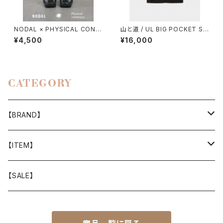
NODAL × PHYSICAL CONT
山と道 / UL BIG POCKET SH
MPRY.
IRTS（UNISEX）
¥4,500
¥16,000
CATEGORY
【BRAND】
山と道
【ITEM】
T-SHIRT
迷迭香
WEAR
【SALE】
SHIRTS
408 OWN WORKS
CAP