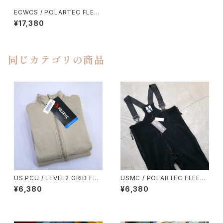
ECWCS / POLARTEC FLEE
CE JKT
¥17,380
同じカテゴリの商品
US.PCU / LEVEL2 GRID FLE
USMC / POLARTEC FLEECE
ECE MID-WEIGHT SHIRT
OVERALL
¥6,380
¥6,380