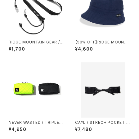
RIDGE MOUNTAIN GEAR / S
【50% OFF】RIDGE MOUNTA
HOULDER STRAP TOUGH
IN GEAR / ENOUGH HAT
¥1,700
¥4,600
NEVER WASTED / TRIPLEY
CAYL / STRECH POCKET H
ES（ECOPAK）
IP BELT
¥4,950
¥7,480