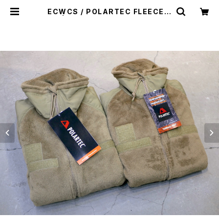
ECWCS / POLARTEC FLEECE J
KT | st. valley house - セントバ
レーハウス