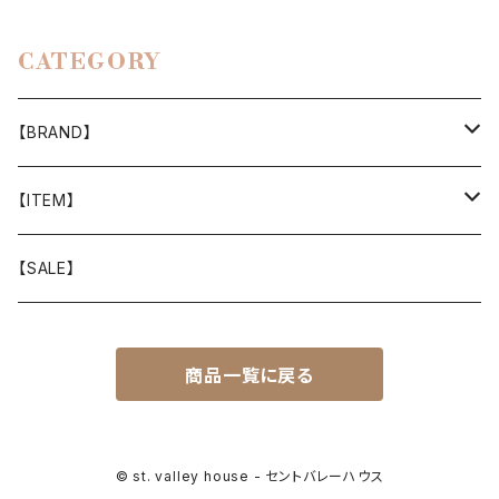
CATEGORY
【BRAND】
山と道
【ITEM】
T-SHIRT
迷迭香
WEAR
【SALE】
SHIRTS
408 OWN WORKS
CAP
商品一覧に戻る
BOTTOMS
303
BAG
OUTER
Akihiro Wood Works
SHOES
© st. valley house - セントバレーハウス