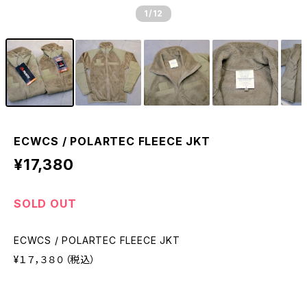
1
/12
ECWCS / POLARTEC FLEECE JKT
¥17,380
SOLD OUT
ECWCS / POLARTEC FLEECE JKT
¥１７，３８０（税込）