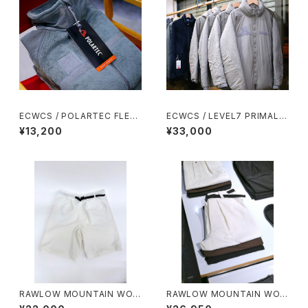
ECWCS / POLARTEC FLEE
ECWCS / LEVEL7 PRIMALO
CE JKT
FT PARKA
¥13,200
¥33,000
RAWLOW MOUNTAIN WOR
RAWLOW MOUNTAIN WOR
KS / HIKER GURKHA PANTS
KS / HIKER BAKER PANTS