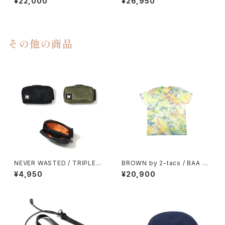
¥22,000
¥26,950
その他の商品
NEVER WASTED / TRIPLEY
BROWN by 2-tacs / BAA P
ES（MA-1）
OCKET（TIE DYE）
¥4,950
¥20,900