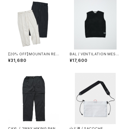
【20% OFF】MOUNTAIN RES
BAL / VENTILATION MESH
EARCH / MT 578
CREW VEST
¥31,680
¥17,600
CAYL / ２WAY HIKING PANT
山と道 / SACOCHE