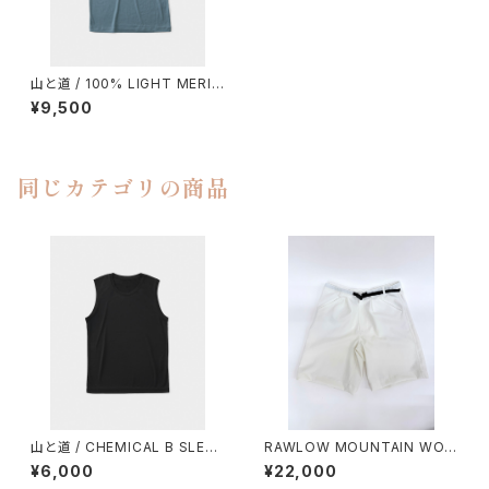
山と道 / 100% LIGHT MERIN
O SLEEVELESS（MEN）
¥9,500
同じカテゴリの商品
山と道 / CHEMICAL B SLEEV
RAWLOW MOUNTAIN WOR
ELESS（MEN）
KS / HIKER GURKHA PANTS
¥6,000
¥22,000