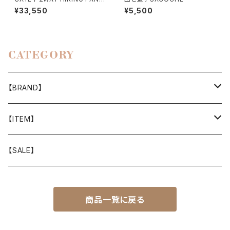
S（BLACK）
¥33,550
¥5,500
CATEGORY
【BRAND】
山と道
【ITEM】
T-SHIRT
迷迭香
WEAR
【SALE】
SHIRTS
408 OWN WORKS
CAP
商品一覧に戻る
BOTTOMS
303
BAG