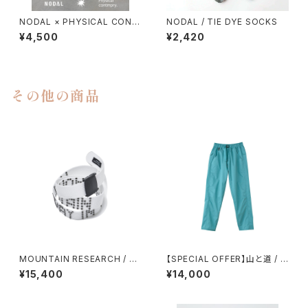
NODAL × PHYSICAL CONT
NODAL / TIE DYE SOCKS
MPRY.
¥4,500
¥2,420
その他の商品
MOUNTAIN RESEARCH / RI
【SPECIAL OFFER】山と道 / LI
VET BELT
GHT ５POCKET PANTS（WO
¥15,400
¥14,000
MEN）