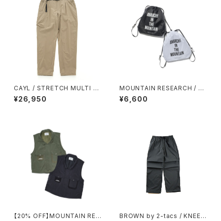
CAYL / STRETCH MULTI P
MOUNTAIN RESEARCH / W
OCKET PANTS（BEIGE）
ANDER PACK
¥26,950
¥6,600
【20% OFF】MOUNTAIN RES
BROWN by 2-tacs / KNEE