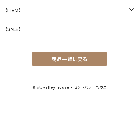
山と道
【ITEM】
T-SHIRT
迷迭香
WEAR
【SALE】
SHIRTS
408 OWN WORKS
CAP
商品一覧に戻る
BOTTOMS
303
BAG
OUTER
Akihiro Wood Works
SHOES
© st. valley house - セントバレーハウス
BACKPACK
ALLMANSRIGHT
SUNGLASS
HEADGEAR
ALTRA
ACCESSORY