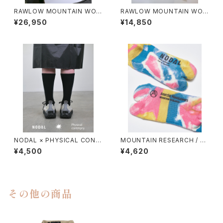
RAWLOW MOUNTAIN WOR
RAWLOW MOUNTAIN WOR
KS / HIKER BAKER PANTS
KS / DAD LITE CREW
¥26,950
¥14,850
NODAL × PHYSICAL CONT
MOUNTAIN RESEARCH / TI
MPRY.
E DYE TABI
¥4,500
¥4,620
その他の商品