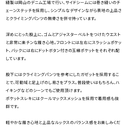
縫製は岡山のデニム工場で行い、サイドシームには巻き縫いのチ
ェーンステッチを採用し、シンプルなデザインながら表地の上品さ
とクライミングパンツの無骨さを併せ持っています。
深めにとった股上に、ゴムとアジャスターベルトをつけたウエスト
と非常に楽チンな履き心地。フロントには左右にスラッシュポケッ
ト、バックには右にドットボタン付きの玉縁ポケットをそれぞれ配
しています。
股下にはクライミングパンツを参考にしたガゼットを採用するこ
とで、可動域と足上げのし易さをプラス。普段使いはもちろん、ハ
イキングなどのシーンでもご使用頂けます。
ポケットスレキにはクールマックスメッシュを採用で着用感も抜
群です。
軽やかな履き心地と上品なルックスのバランス感をお楽しみくだ