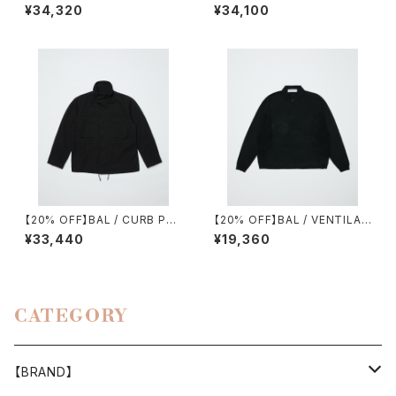
EARCH / M69 VEST
TUCK PANTS（CHARCOAL）
¥34,320
¥34,100
【20% OFF】BAL / CURB PO
【20% OFF】BAL / VENTILAT
CKET FIELD JACKET
ION MESH KNIT ZIP POLO
¥33,440
¥19,360
LS
CATEGORY
【BRAND】