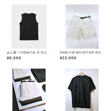
山と道 / CHEMICAL B SLEEV
RAWLOW MOUNTAIN WOR
ELESS（MEN）
KS / HIKER GURKHA PANTS
¥6,000
¥22,000