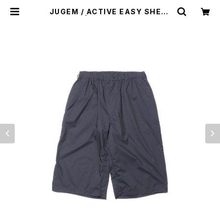
JUGEM / ACTIVE EASY SHELL
SHORTS | st. valley house - セ
ントバレーハウス