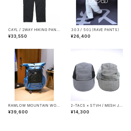
CAYL / ２WAY HIKING PANT
３０３ / ５０１（RAVE PANTS）
S（BLACK）
¥33,550
¥26,400
RAWLOW MOUNTAIN WOR
2-TACS × STVH / MESH JE
KS / RASCAL（BLUE）
T CAP
¥39,600
¥14,300