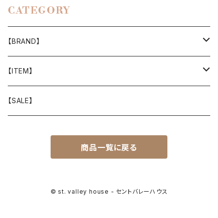
CATEGORY
【BRAND】
山と道
【ITEM】
T-SHIRT
迷迭香
WEAR
【SALE】
SHIRTS
408 OWN WORKS
CAP
商品一覧に戻る
BOTTOMS
303
BAG
OUTER
Akihiro Wood Works
SHOES
© st. valley house - セントバレーハウス
BACKPACK