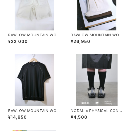
RAWLOW MOUNTAIN WOR
RAWLOW MOUNTAIN WOR
KS / HIKER GURKHA PANTS
KS / HIKER BAKER PANTS
¥22,000
¥26,950
RAWLOW MOUNTAIN WOR
NODAL × PHYSICAL CONT
KS / DAD LITE CREW
MPRY.
¥14,850
¥4,500