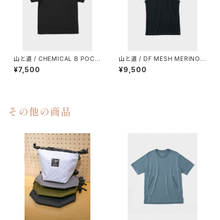
山と道 / CHEMICAL B POCK
山と道 / DF MESH MERINO
ET T-SHIRT（UNISEX）
SLEEVELESS（MEN）
¥7,500
¥9,500
その他の商品