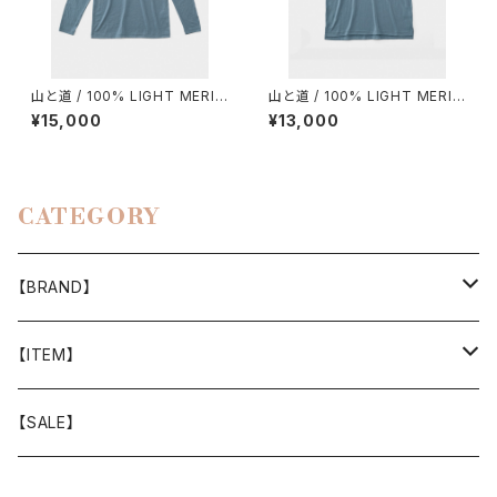
山と道 / 100% LIGHT MERIN
山と道 / 100% LIGHT MERIN
O LONGSLEEVE（UNISEX）
O POCKET T-SHIRT（UNISE
¥15,000
¥13,000
X）
CATEGORY
【BRAND】
山と道
【ITEM】
T-SHIRT
迷迭香
WEAR
【SALE】
SHIRTS
408 OWN WORKS
CAP