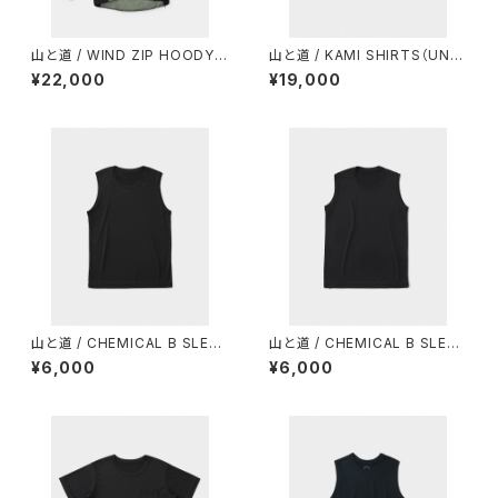
山と道 / WIND ZIP HOODY
山と道 / KAMI SHIRTS（UNIS
（UNISEX）
EX）
¥22,000
¥19,000
山と道 / CHEMICAL B SLEEV
山と道 / CHEMICAL B SLEEV
ELESS（MEN）
ELESS（WOMEN）
¥6,000
¥6,000