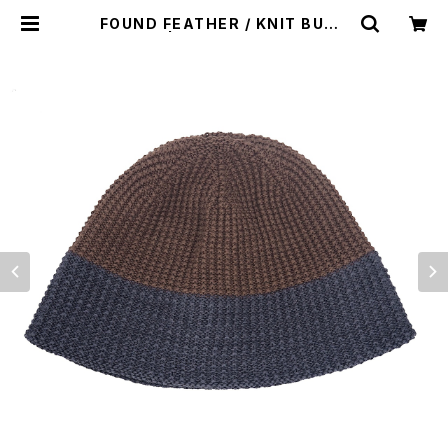
FOUND FEATHER / KNIT BUCK
ET HAT | st. valley house - セ
ントバレーハウス