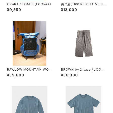
OKARA / TOMTE（ECOPAK）
山と道 / 100% LIGHT MERIN
O KANGAROO（UNISEX）
¥9,350
¥13,000
RAWLOW MOUNTAIN WOR
BROWN by 2-tacs / LOOSE
KS / RASCAL（BLUE）
FIT PANTS
¥39,600
¥36,300