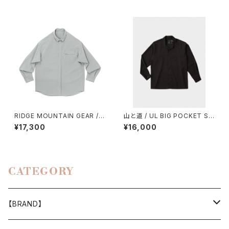
RIDGE MOUNTAIN GEAR / B
山と道 / UL BIG POCKET SH
ASIC LONG SLEEVE SHIRT
IRTS（UNISEX）
¥17,300
¥16,000
（WOMEN）2026
CATEGORY
【BRAND】