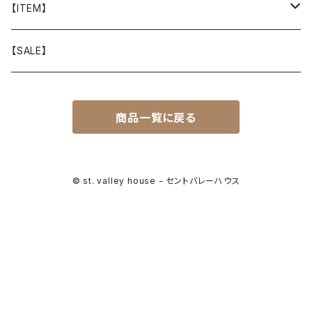
山と道
【ITEM】
T-SHIRT
迷迭香
WEAR
【SALE】
SHIRTS
408 OWN WORKS
CAP
商品一覧に戻る
BOTTOMS
303
BAG
OUTER
Akihiro Wood Works
SHOES
© st. valley house - セントバレーハウス
BACKPACK
ALLMANSRIGHT
SUNGLASS
HEADGEAR
ALTRA
ACCESSORY
bal
WALLET