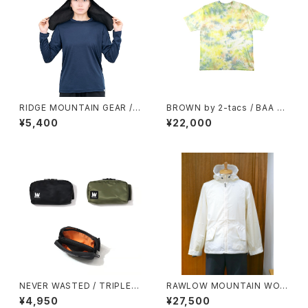
RIDGE MOUNTAIN GEAR / S
BROWN by 2-tacs / BAA WI
UNSHADE 2026
DE（TIE DYE）
¥5,400
¥22,000
NEVER WASTED / TRIPLEY
RAWLOW MOUNTAIN WOR
ES（MA-1）
KS / AIRY HOODIE
¥4,950
¥27,500