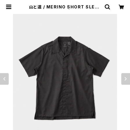
山と道 / MERINO SHORT SLEEV
E SHIRTS（MEN） | st. valley ho
use - セントバレーハウス