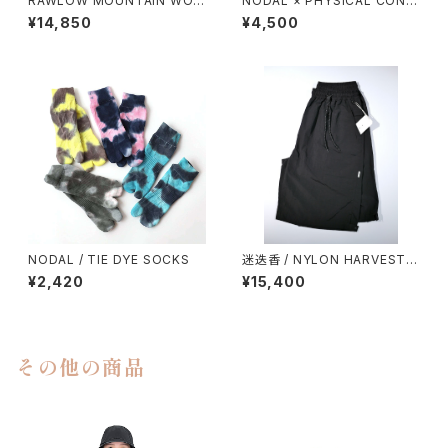
RAWLOW MOUNTAIN WOR
NODAL × PHYSICAL CONT
KS / DAD LITE CREW
MPRY.
¥14,850
¥4,500
NODAL / TIE DYE SOCKS
迷迭香 / NYLON HARVEST L
OOSE SHORTS（2026）
¥2,420
¥15,400
その他の商品