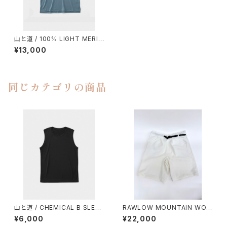
山と道 / 100% LIGHT MERIN
O POCKET T-SHIRT（UNISE
¥13,000
X）
同じカテゴリの商品
山と道 / CHEMICAL B SLEEV
RAWLOW MOUNTAIN WOR
ELESS（MEN）
KS / HIKER GURKHA PANTS
¥6,000
¥22,000