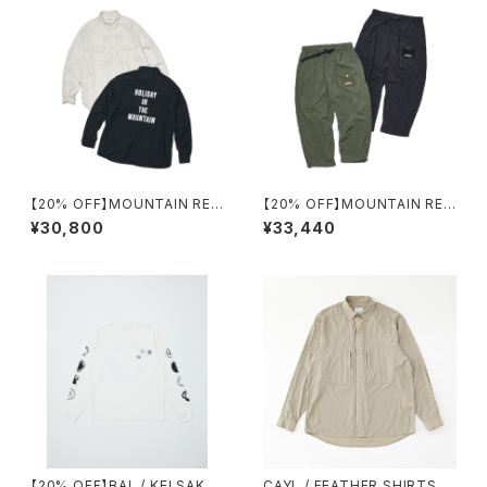
【20% OFF】MOUNTAIN RES
【20% OFF】MOUNTAIN RES
EARCH / H.I.T.M. SHIRT
EARCH / PHIL PKT. TROUS
¥30,800
¥33,440
ERS
【20% OFF】BAL / KEI SAKA
CAYL / FEATHER SHIRTS