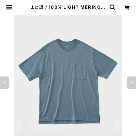
山と道 / 100% LIGHT MERINO P
OCKET T-SHIRT（UNISEX） | st.
valley house - セントバレーハウ
ス