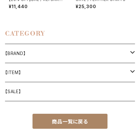
WAKI 2
¥11,440
¥25,300
CATEGORY
【BRAND】
山と道
【ITEM】
T-SHIRT
迷迭香
WEAR
【SALE】
SHIRTS
408 OWN WORKS
CAP
商品一覧に戻る
BOTTOMS
303
BAG