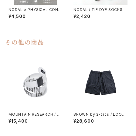
NODAL × PHYSICAL CONT
NODAL / TIE DYE SOCKS
MPRY.
¥4,500
¥2,420
その他の商品
MOUNTAIN RESEARCH / RI
BROWN by 2-tacs / LOOSE
VET BELT
SHORTS（NYLON）
¥15,400
¥28,600