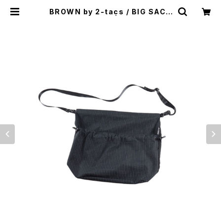
BROWN by 2-tacs / BIG SACO
CHE（RIPSTOP） | st. valley ho
use - セントバレーハウス