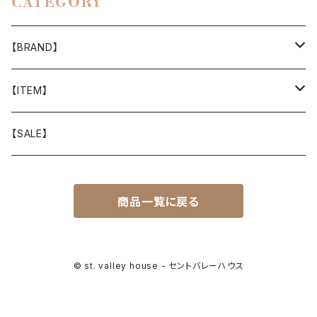
CATEGORY
【BRAND】
山と道
【ITEM】
T-SHIRT
迷迭香
WEAR
【SALE】
SHIRTS
408 OWN WORKS
CAP
商品一覧に戻る
BOTTOMS
303
BAG
OUTER
Akihiro Wood Works
SHOES
© st. valley house - セントバレーハウス
BACKPACK
ALLMANSRIGHT
SUNGLASS