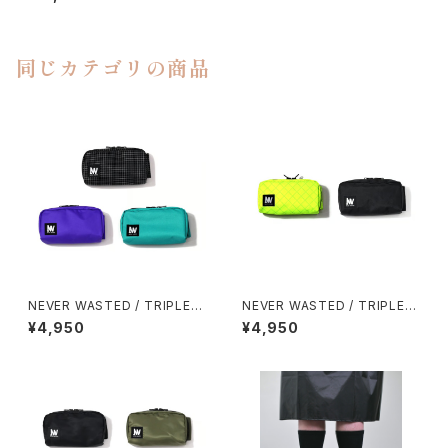
同じカテゴリの商品
NEVER WASTED / TRIPLEY
NEVER WASTED / TRIPLEY
ES
ES（ECOPAK）
¥4,950
¥4,950