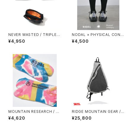
NEVER WASTED / TRIPLEY
NODAL × PHYSICAL CONT
ES（MA-1）
MPRY.
¥4,950
¥4,500
MOUNTAIN RESEARCH / TI
RIDGE MOUNTAIN GEAR / S
E DYE TABI
ASH PACK
¥4,620
¥25,800