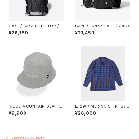
CAYL / GAYA ROLL TOP / M
CAYL / FANNY PACK（GRID）
ESH（B-GRID）
¥26,180
¥21,450
RIDGE MOUNTAIN GEAR / E
山と道 / MERINO SHIRTS（U
NOUGH HAT（NT）
NISEX）
¥9,900
¥26,000