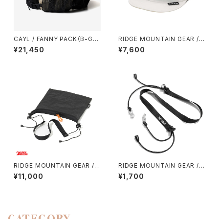
CAYL / FANNY PACK（B-GRI
RIDGE MOUNTAIN GEAR / B
D）
ASIC CAP EXTRA（2026）
¥21,450
¥7,600
RIDGE MOUNTAIN GEAR / S
RIDGE MOUNTAIN GEAR / S
ACOCHE
HOULDER STRAP TOUGH
¥11,000
¥1,700