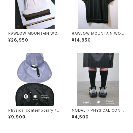
RAWLOW MOUNTAIN WOR
RAWLOW MOUNTAIN WOR
KS / HIKER BAKER PANTS
KS / DAD LITE CREW
¥26,950
¥14,850
Physical contemporary / Q
NODAL × PHYSICAL CONT
uiet smr cap
MPRY.
¥9,900
¥4,500