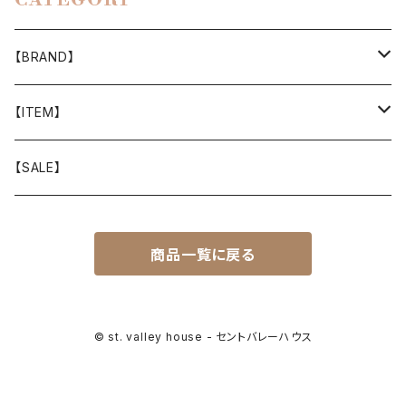
CATEGORY
【BRAND】
山と道
【ITEM】
T-SHIRT
迷迭香
WEAR
【SALE】
SHIRTS
408 OWN WORKS
CAP
商品一覧に戻る
BOTTOMS
303
BAG
OUTER
Akihiro Wood Works
SHOES
© st. valley house - セントバレーハウス
BACKPACK
ALLMANSRIGHT
SUNGLASS