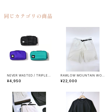
同じカテゴリの商品
NEVER WASTED / TRIPLEY
RAWLOW MOUNTAIN WOR
ES
KS / HIKER GURKHA PANTS
¥4,950
¥22,000