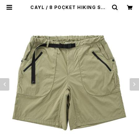
CAYL / 8 POCKET HIKING SHO
RTS（OLIVE） | st. valley house
- セントバレーハウス