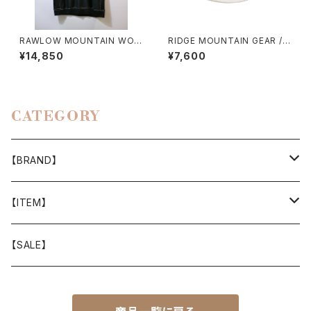
RAWLOW MOUNTAIN WOR
RIDGE MOUNTAIN GEAR / B
KS / DAD LITE CREW
ASIC CAP（2026）
¥14,850
¥7,600
CATEGORY
【BRAND】
山と道
【ITEM】
T-SHIRT
迷迭香
WEAR
【SALE】
SHIRTS
408 OWN WORKS
CAP