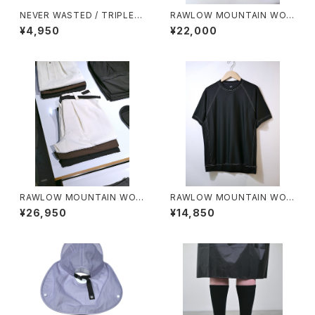
NEVER WASTED / TRIPLEY
RAWLOW MOUNTAIN WOR
ES
KS / HIKER GURKHA PANTS
¥4,950
¥22,000
RAWLOW MOUNTAIN WOR
RAWLOW MOUNTAIN WOR
KS / HIKER BAKER PANTS
KS / DAD LITE CREW
¥26,950
¥14,850