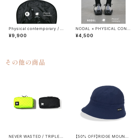
Physical contemporary / Q
NODAL × PHYSICAL CONT
uiet smr cap
MPRY.
¥9,900
¥4,500
その他の商品
NEVER WASTED / TRIPLEY
【50% OFF】RIDGE MOUNTA