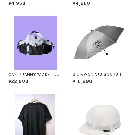
ES（ECOPAK）
IN GEAR / ENOUGH HAT
¥4,950
¥4,600
CAYL / FANNY PACK（st.vall
SIX MOON DESIGNS / SILV
ey house exclusive mode
ER SHADOW MINI UMBREL
¥22,000
¥10,890
l）
LA