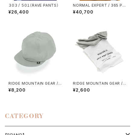
３０３ / ５０１（RAVE PANTS）
NORMAL EXPERT / 365 PA
NTS
¥26,400
¥40,700
RIDGE MOUNTAIN GEAR / B
RIDGE MOUNTAIN GEAR /
ASIC CAP（NT）EXTRA
NECK WRAP TOWEL
¥8,200
¥2,600
CATEGORY