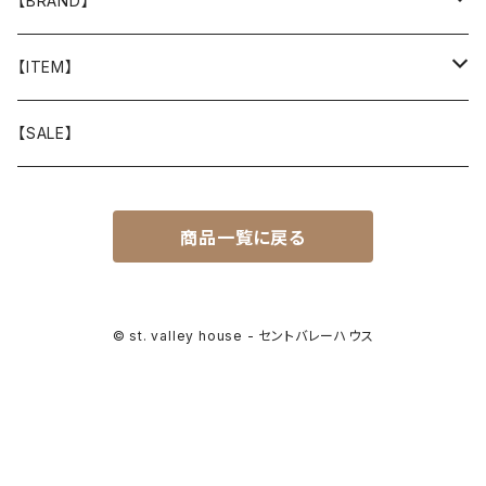
【BRAND】
山と道
【ITEM】
T-SHIRT
迷迭香
WEAR
【SALE】
SHIRTS
408 OWN WORKS
CAP
商品一覧に戻る
BOTTOMS
303
BAG
OUTER
Akihiro Wood Works
SHOES
© st. valley house - セントバレーハウス
BACKPACK
ALLMANSRIGHT
SUNGLASS
HEADGEAR
ALTRA
ACCESSORY