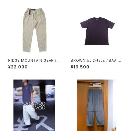
RIDGE MOUNTAIN GEAR / B
BROWN by 2-tacs / BAA WI
ASIC HIKE PANTS（UNISEX）
DE
¥22,000
¥16,500