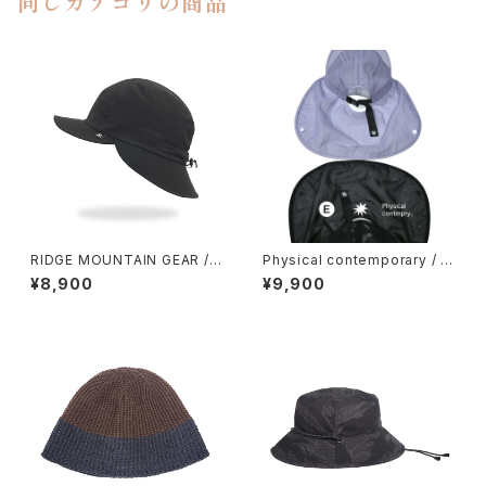
同じカテゴリの商品
RIDGE MOUNTAIN GEAR / S
Physical contemporary / Q
HADE CAP
uiet smr cap
¥8,900
¥9,900