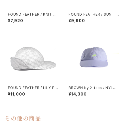
FOUND FEATHER / KNIT B
FOUND FEATHER / SUN TR
UCKET HAT
EK HAT
¥7,920
¥9,900
FOUND FEATHER / LILY PA
BROWN by 2-tacs / NYLON
D CAP
CAP
¥11,000
¥14,300
その他の商品