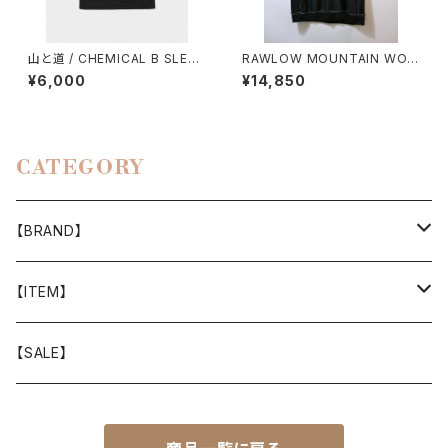
山と道 / CHEMICAL B SLEEV
RAWLOW MOUNTAIN WOR
ELESS（MEN）
KS / DAD LITE CREW
¥6,000
¥14,850
CATEGORY
【BRAND】
山と道
【ITEM】
T-SHIRT
迷迭香
WEAR
【SALE】
SHIRTS
408 OWN WORKS
CAP