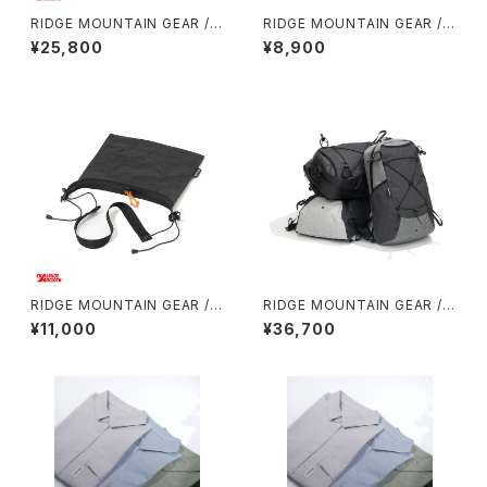
RIDGE MOUNTAIN GEAR / S
RIDGE MOUNTAIN GEAR / S
ASH PACK
HADE CAP
¥25,800
¥8,900
RIDGE MOUNTAIN GEAR / S
RIDGE MOUNTAIN GEAR /
ACOCHE
ONE MILE TRIM
¥11,000
¥36,700