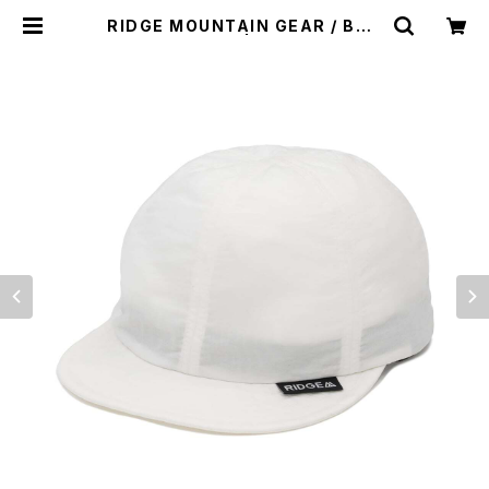
RIDGE MOUNTAIN GEAR / BAS
IC CAP（2026） | st. valley hou
se - セントバレーハウス