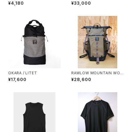
KS / STORAGE SACK（M）
¥4,180
¥33,000
OKARA / LITET
RAWLOW MOUNTAIN WOR
KS / BAMBI（BEIGE）
¥17,600
¥28,600