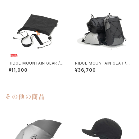
RIDGE MOUNTAIN GEAR / S
RIDGE MOUNTAIN GEAR /
ACOCHE
ONE MILE TRIM
¥11,000
¥36,700
その他の商品