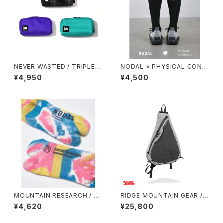
NEVER WASTED / TRIPLEY
NODAL × PHYSICAL CONT
ES
MPRY.
¥4,950
¥4,500
MOUNTAIN RESEARCH / TI
RIDGE MOUNTAIN GEAR / S
E DYE TABI
ASH PACK
¥4,620
¥25,800