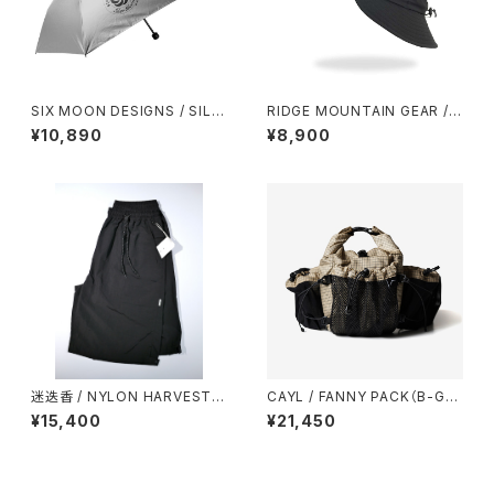
SIX MOON DESIGNS / SILV
RIDGE MOUNTAIN GEAR / S
ER SHADOW MINI UMBREL
HADE CAP
¥10,890
¥8,900
LA
迷迭香 / NYLON HARVEST L
CAYL / FANNY PACK（B-GRI
OOSE SHORTS（2026）
D）
¥15,400
¥21,450