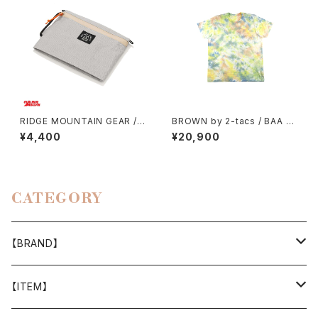
RIDGE MOUNTAIN GEAR /
BROWN by 2-tacs / BAA P
TRAVEL POUCH PLUS（ULT
OCKET（TIE DYE）
¥4,400
¥20,900
RA）
CATEGORY
【BRAND】
山と道
【ITEM】