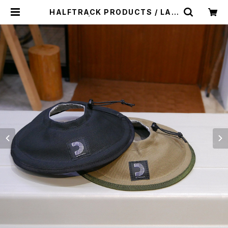
HALFTRACK PRODUCTS / LAM
PSHADE | st. valley house - セ
ントバレーハウス