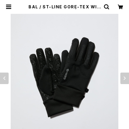
BAL / ST-LINE GORE-TEX WIN
D STOPPER GLOVE | st. valley
house - セントバレーハウス