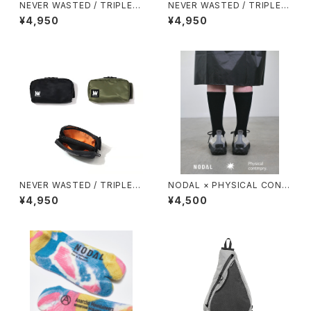
NEVER WASTED / TRIPLEY
NEVER WASTED / TRIPLEY
ES
ES（ECOPAK）
¥4,950
¥4,950
NEVER WASTED / TRIPLEY
NODAL × PHYSICAL CONT
ES（MA-1）
MPRY.
¥4,950
¥4,500