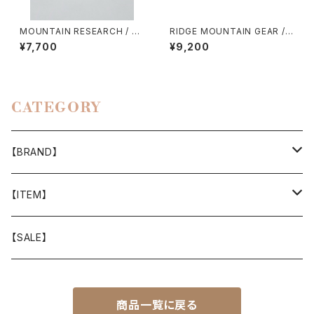
MOUNTAIN RESEARCH / M
RIDGE MOUNTAIN GEAR / E
ULTI-COLOR LID（SOLO）
NOUGH HAT（2026）
¥7,700
¥9,200
CATEGORY
【BRAND】
山と道
【ITEM】
T-SHIRT
迷迭香
WEAR
【SALE】
SHIRTS
408 OWN WORKS
CAP
商品一覧に戻る