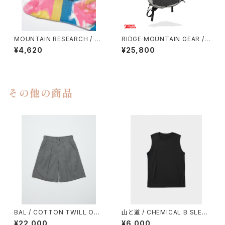
MOUNTAIN RESEARCH / TI
RIDGE MOUNTAIN GEAR / S
E DYE TABI
ASH PACK
¥4,620
¥25,800
その他の商品
BAL / COTTON TWILL OVE
山と道 / CHEMICAL B SLEEV
R SIZED BERMUDA SHORT
ELESS（MEN）
¥22,000
¥6,000