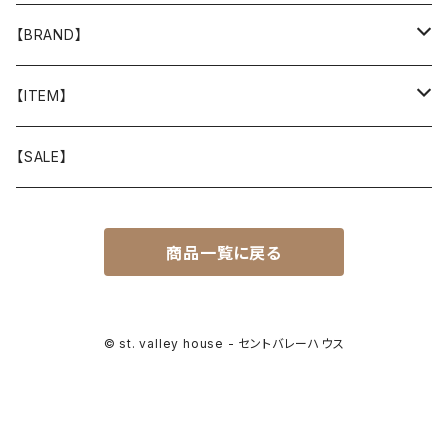
【BRAND】
山と道
【ITEM】
T-SHIRT
迷迭香
WEAR
【SALE】
SHIRTS
408 OWN WORKS
CAP
商品一覧に戻る
BOTTOMS
303
BAG
OUTER
Akihiro Wood Works
SHOES
© st. valley house - セントバレーハウス
BACKPACK
ALLMANSRIGHT
SUNGLASS
HEADGEAR