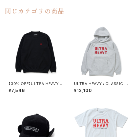
同じカテゴリの商品
【30% OFF】ULTRA HEAVY /
ULTRA HEAVY / CLASSIC H
CLASSIC SWEAT
OODIE
¥7,546
¥12,100