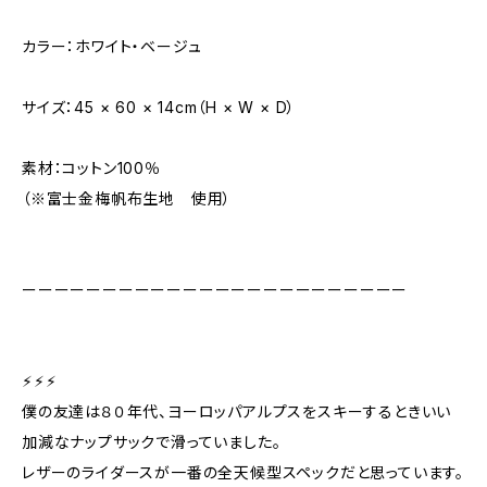
カラー：ホワイト・ベージュ
サイズ：45 × 60 × 14cm（H × W × D）
素材：コットン100％
（※富士金梅帆布生地 使用）
ーーーーーーーーーーーーーーーーーーーーーーーー
⚡︎⚡︎⚡︎
僕の友達は８０年代、ヨーロッパアルプスをスキーするときいい
加減なナップサックで滑っていました。
レザーのライダースが一番の全天候型スペックだと思っています。