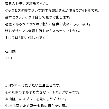
着る人と使い方次第ですが。
ケッズとズタ袋で歩いて旅するおばさんが僕らのアイドルです。
基本とクラシックは自分で見つけ出します。
過激であるかどうかは、他人に勝手に決めてもらいます。
絵もデザインも刺繍も何もかもスペックですから。
すべては『重い⚡︎想い』です。
石川顕
⚡︎⚡︎⚡︎
U.Hツアーはだいたい二泊三日です。
そのためのまあまあ大きなトートバッグなんです。
神山隆二のスプレーを元にしたプリント。
生地は歴史ある富士金梅の帆布を使用。