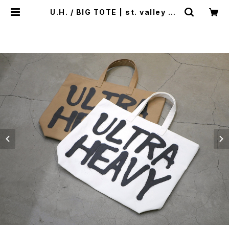
U.H. / BIG TOTE | st. valley ho
use - セントバレーハウス