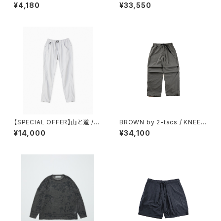
コンビニタイベック袋
S（BLACK）
¥4,180
¥33,550
【SPECIAL OFFER】山と道 /５
BROWN by 2-tacs / KNEE
POCKET PANTS（MEN）
TUCK PANTS（GRAY）
¥14,000
¥34,100