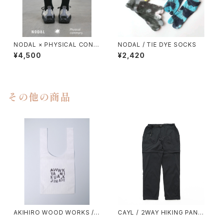
NODAL × PHYSICAL CONT
NODAL / TIE DYE SOCKS
MPRY.
¥4,500
¥2,420
その他の商品
AKIHIRO WOOD WORKS /
CAYL / ２WAY HIKING PANT