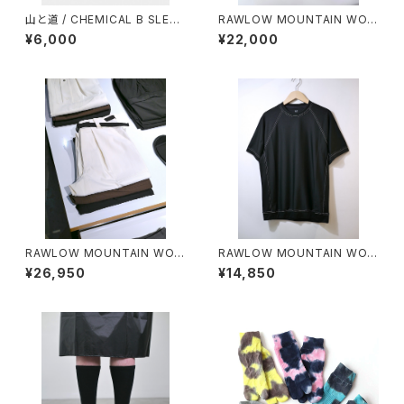
山と道 / CHEMICAL B SLEEV
RAWLOW MOUNTAIN WOR
ELESS（MEN）
KS / HIKER GURKHA PANTS
¥6,000
¥22,000
RAWLOW MOUNTAIN WOR
RAWLOW MOUNTAIN WOR
KS / HIKER BAKER PANTS
KS / DAD LITE CREW
¥26,950
¥14,850