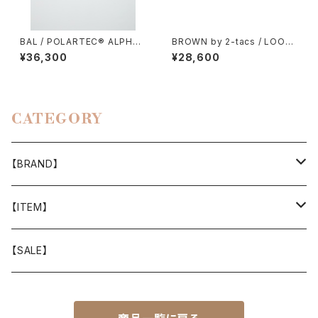
BAL / POLARTEC®︎ ALPHA
BROWN by 2-tacs / LOOSE
DIRECT PATTERN SWEATE
SHORTS（NYLON）
¥36,300
¥28,600
R
CATEGORY
【BRAND】
山と道
【ITEM】
T-SHIRT
迷迭香
WEAR
【SALE】
SHIRTS
408 OWN WORKS
CAP