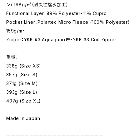
ン) 198g/㎡（耐久性撥水加工）
Functional Layer：89％ Polyester・11％ Cupro
Pocket Liner：Polartec Micro Fleece (100% Polyester)
159g/m²
Zipper：YKK #3 Aquaguard®︎・YKK #3 Coil Zipper
重量：
338g (Size XS)
357g (Size S)
371g (Size M)
393g (Size L)
407g (Size XL)
Made in Japan
ーーーーーーーーーーーーーーーーーーーーー