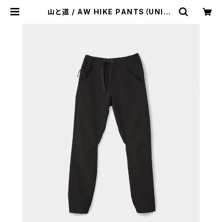
山と道 / AW HIKE PANTS（UNISE
X） | st. valley house - セントバ
レーハウス