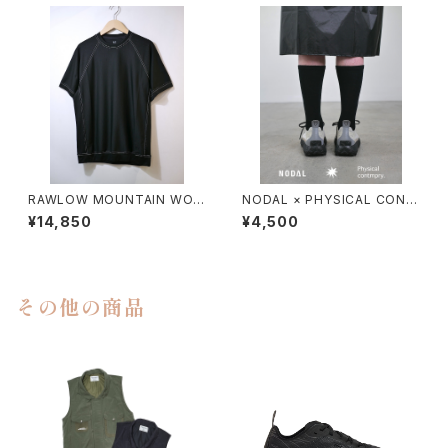
RAWLOW MOUNTAIN WOR
NODAL × PHYSICAL CONT
KS / DAD LITE CREW
MPRY.
¥14,850
¥4,500
その他の商品