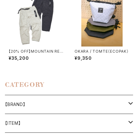
【20% OFF】MOUNTAIN RES
OKARA / TOMTE（ECOPAK）
EARCH / ID PANTS +
¥35,200
¥9,350
CATEGORY
【BRAND】
山と道
【ITEM】