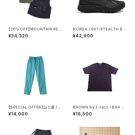
【20% OFF】MOUNTAIN RES
NORDA / 001（STEALTH BL
EARCH / M69 VEST
ACK）
¥34,320
¥42,900
【SPECIAL OFFER】山と道 / LI
BROWN by 2-tacs / BAA WI
GHT ５POCKET PANTS（WO
DE
¥14,000
¥16,500
MEN）