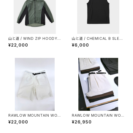
山と道 / WIND ZIP HOODY
山と道 / CHEMICAL B SLEEV
（UNISEX）
ELESS（MEN）
¥22,000
¥6,000
RAWLOW MOUNTAIN WOR
RAWLOW MOUNTAIN WOR
KS / HIKER GURKHA PANTS
KS / HIKER BAKER PANTS
¥22,000
¥26,950