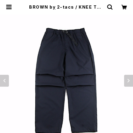
BROWN by 2-tacs / KNEE TUC
K PANTS | st. valley house -
セントバレーハウス