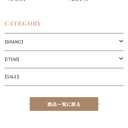
CATEGORY
【BRAND】
山と道
【ITEM】
T-SHIRT
迷迭香
WEAR
【SALE】
SHIRTS
408 OWN WORKS
CAP
商品一覧に戻る
BOTTOMS
303
BAG
OUTER