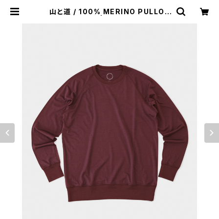
山と道 / 100% MERINO PULLOV
ER（UNISEX） | st. valley house
- セントバレーハウス