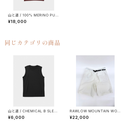
山と道 / 100% MERINO PUL
LOVER（UNISEX）
¥18,000
同じカテゴリの商品
山と道 / CHEMICAL B SLEEV
RAWLOW MOUNTAIN WOR
ELESS（MEN）
KS / HIKER GURKHA PANTS
¥6,000
¥22,000