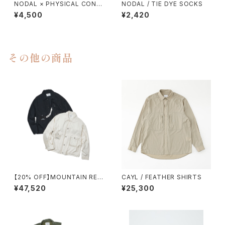
NODAL × PHYSICAL CONT
NODAL / TIE DYE SOCKS
MPRY.
¥4,500
¥2,420
その他の商品
【20% OFF】MOUNTAIN RES
CAYL / FEATHER SHIRTS
EARCH / TYPE Ⅱ
¥47,520
¥25,300