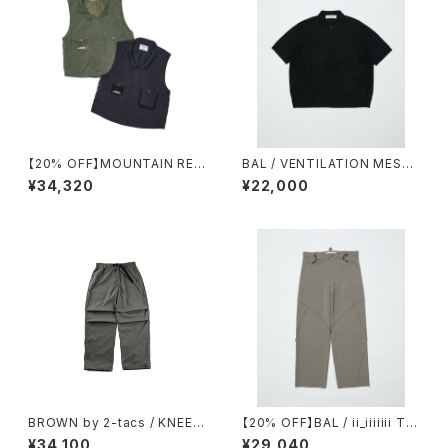
【20% OFF】MOUNTAIN RES
BAL / VENTILATION MESH
EARCH / M69 VEST
KNIT ZIP POLO SS
¥34,320
¥22,000
BROWN by 2-tacs / KNEE
【20% OFF】BAL / ii_iiiiiii TE
TUCK PANTS（GRAY）
CHNICAL WOOL TROUSER
¥34,100
¥29,040