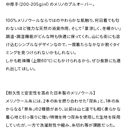
中厚手（200-205g/㎡）のメリノのプルオーバー。
100%メリノウールならではのやわらかな肌触り、何日着ても匂
わないほど強力な天然の消臭作用、そして「夏涼しく、冬暖かい」
調温・調湿機能がどんな時も快適に保ってくれ、山にも街にも溶
け込むシンプルなデザインなので、一度着たらなかなか脱ぐタイ
ミングを見つけられないかもしれない。
しかも乾燥機（上限60℃）にもかけられるから、ぜひ長旅にも連
れ出してほしい。
【耐久性と安定性を高めた日本製のメリノウール】
メリノウール糸には、2本の糸を撚り合わせた「双糸」と、1本の糸
からなる「単糸」の2種類があり、以前は山と道でも軽く柔らかな
着心地と引っ張りに強い特徴を持つ双糸を使用した生地を採用
していたが、一方で洗濯耐性や縮み、糸切れ等が課題だった。