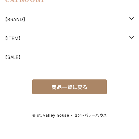
CATEGORY
【BRAND】
山と道
【ITEM】
T-SHIRT
迷迭香
WEAR
【SALE】
SHIRTS
408 OWN WORKS
CAP
商品一覧に戻る
BOTTOMS
303
BAG
OUTER
Akihiro Wood Works
SHOES
© st. valley house - セントバレーハウス
BACKPACK
ALLMANSRIGHT
SUNGLASS