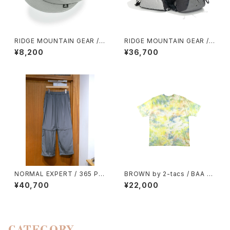
RIDGE MOUNTAIN GEAR / B
RIDGE MOUNTAIN GEAR /
ASIC CAP（NT）
ONE MILE TRIM
¥8,200
¥36,700
NORMAL EXPERT / 365 PA
BROWN by 2-tacs / BAA WI
NTS
DE（TIE DYE）
¥40,700
¥22,000