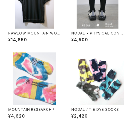
RAWLOW MOUNTAIN WOR
NODAL × PHYSICAL CONT
KS / DAD LITE CREW
MPRY.
¥14,850
¥4,500
MOUNTAIN RESEARCH / TI
NODAL / TIE DYE SOCKS
E DYE TABI
¥4,620
¥2,420