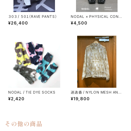
３０３ / ５０１（RAVE PANTS）
NODAL × PHYSICAL CONT
MPRY.
¥26,400
¥4,500
NODAL / TIE DYE SOCKS
迷迭香 / NYLON MESH ANO
RAK
¥2,420
¥19,800
その他の商品