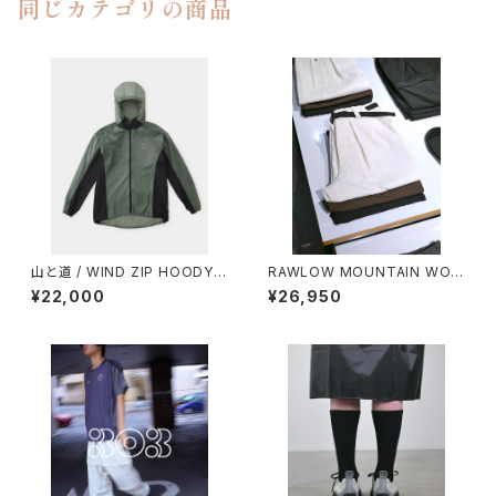
同じカテゴリの商品
山と道 / WIND ZIP HOODY
RAWLOW MOUNTAIN WOR
（UNISEX）
KS / HIKER BAKER PANTS
¥22,000
¥26,950