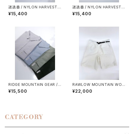
迷迭香 / NYLON HARVEST T
迷迭香 / NYLON HARVEST L
RAINER CLASSIC（2026）
OOSE SHORTS（2026）
¥15,400
¥15,400
RIDGE MOUNTAIN GEAR / B
RAWLOW MOUNTAIN WOR
ASIC SHORT SLEEVE SHIR
KS / HIKER GURKHA PANTS
¥15,500
¥22,000
T（MEN）
CATEGORY