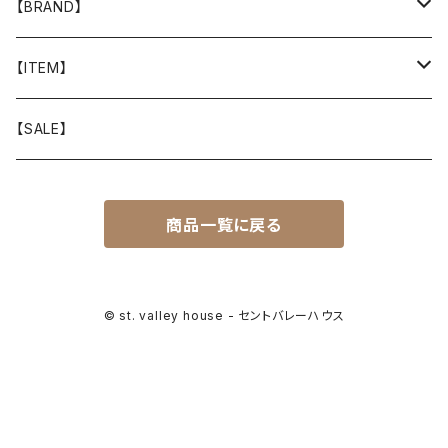
【BRAND】
山と道
【ITEM】
T-SHIRT
迷迭香
WEAR
【SALE】
SHIRTS
408 OWN WORKS
CAP
商品一覧に戻る
BOTTOMS
303
BAG
OUTER
Akihiro Wood Works
SHOES
© st. valley house - セントバレーハウス
BACKPACK
ALLMANSRIGHT
SUNGLASS
HEADGEAR
ALTRA
ACCESSORY