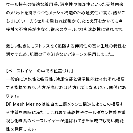
ウール特有の快適な着用感、消臭性や調湿性といった天然由来
のメリットを持ちつつもメッシュ構造のため通気性が高く、熱がこ
もりにくい一方シェルを重ねれば暖かく、たとえ汗をかいても点
接触で不快感が少なく、従来のウールよりも速乾性に優れます。
激しい動きにもストレスなく追随する伸縮性の高い生地の特性を
活かすため、肌面の汗を逃さないパターンを採用しました。
【ベースレイヤーの中での位置づけ】
一般的に速乾性と吸湿性、冷却性能と保温性能はそれぞれ相反
する指標であり、片方が高ければ片方は低くなるという関係にあ
ります。
DF Mesh Merinoは独自の二層メッシュ構造によりこの相反す
る性質を同時に満たし、これまで速乾性やクールダウン性能を重
視し化繊系のベースレイヤーが選ばれてきた領域でも高い機能
性を発揮します。