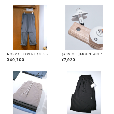
NORMAL EXPERT / 365 PA
【40% OFF】MOUNTAIN RES
NTS
EARCH / GOAL ZERO FOR
¥40,700
¥7,920
２