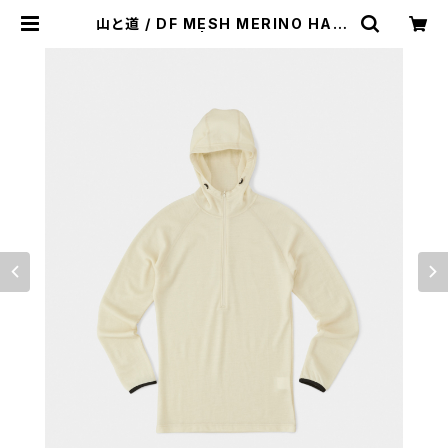
山と道 / DF MESH MERINO HALF
ZIP HOODY | st. valley house
- セントバレーハウス