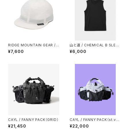
RIDGE MOUNTAIN GEAR / B
山と道 / CHEMICAL B SLEEV
ASIC CAP（2026）
ELESS（MEN）
¥7,600
¥6,000
CAYL / FANNY PACK（GRID）
CAYL / FANNY PACK（st.vall
ey house exclusive mode
¥21,450
¥22,000
l）