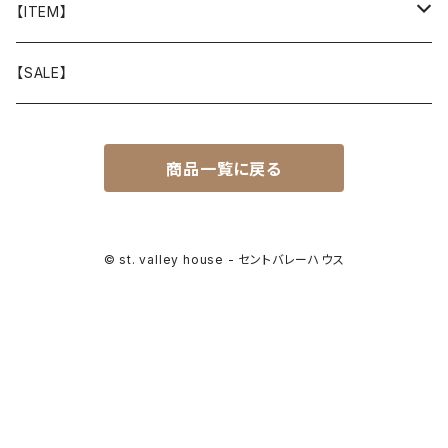
山と道
【ITEM】
T-SHIRT
迷迭香
WEAR
【SALE】
SHIRTS
408 OWN WORKS
CAP
商品一覧に戻る
BOTTOMS
303
BAG
OUTER
Akihiro Wood Works
SHOES
© st. valley house - セントバレーハウス
BACKPACK
ALLMANSRIGHT
SUNGLASS
HEADGEAR
ALTRA
ACCESSORY
bal
WALLET