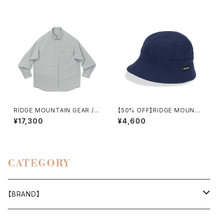
RIDGE MOUNTAIN GEAR / B
【50% OFF】RIDGE MOUNTA
ASIC LONG SLEEVE SHIRT
IN GEAR / ENOUGH HAT
¥17,300
¥4,600
（MEN）2026
CATEGORY
【BRAND】