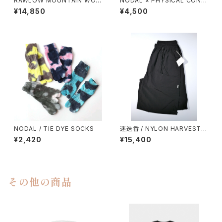
RAWLOW MOUNTAIN WOR
NODAL × PHYSICAL CONT
KS / DAD LITE CREW
MPRY.
¥14,850
¥4,500
NODAL / TIE DYE SOCKS
迷迭香 / NYLON HARVEST L
OOSE SHORTS（2026）
¥2,420
¥15,400
その他の商品