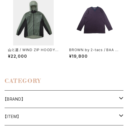
山と道 / WIND ZIP HOODY
BROWN by 2-tacs / BAA C
（UNISEX）
REW
¥22,000
¥19,800
CATEGORY
【BRAND】
山と道
【ITEM】