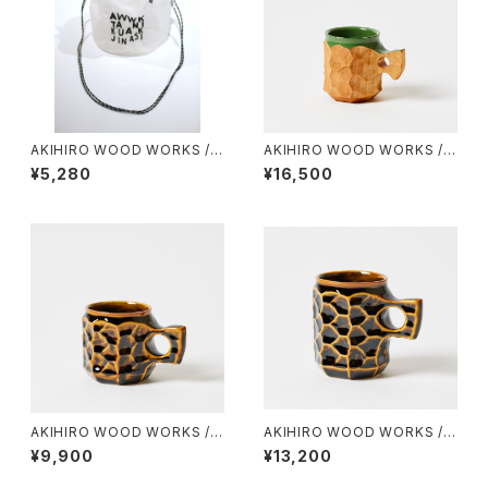
AKIHIRO WOOD WORKS /
AKIHIRO WOOD WORKS / J
スケスケ巾着
INCUP URUSHI HYBRID（MI
¥5,280
¥16,500
NI）
AKIHIRO WOOD WORKS / J
AKIHIRO WOOD WORKS / J
INCUP CERAMIC（M）
INCUP CERAMIC（L）
¥9,900
¥13,200