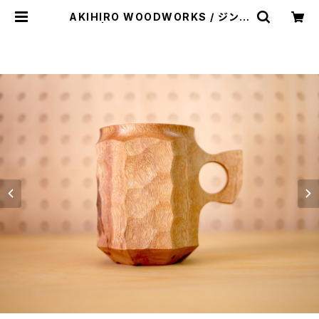
AKIHIRO WOODWORKS / ジンカ
ップL | st. valley house - セント
バレーハウス