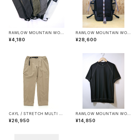
RAWLOW MOUNTAIN WOR
RAWLOW MOUNTAIN WOR
KS / STORAGE SACK（M）
KS / BAMBI（BLACK）
¥4,180
¥28,600
CAYL / STRETCH MULTI P
RAWLOW MOUNTAIN WOR
OCKET PANTS（BEIGE）
KS / DAD LITE CREW
¥26,950
¥14,850