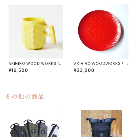
AKIHIRO WOOD WORKS / J
AKIHIRO WOODWORKS / P
INCUP ANEW
LATE ２７０（URISHI）
¥16,500
¥33,000
その他の商品