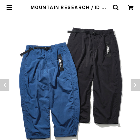
MOUNTAIN RESEARCH / ID DO
OGIE | st. valley house - セント
バレーハウス