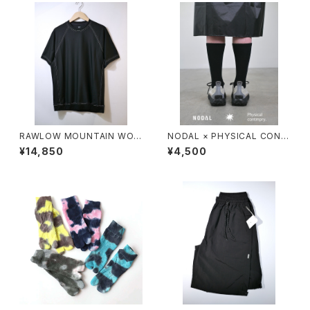
RAWLOW MOUNTAIN WOR
NODAL × PHYSICAL CONT
KS / DAD LITE CREW
MPRY.
¥14,850
¥4,500