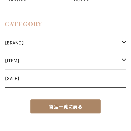
CATEGORY
【BRAND】
山と道
【ITEM】
T-SHIRT
迷迭香
WEAR
【SALE】
SHIRTS
408 OWN WORKS
CAP
商品一覧に戻る
BOTTOMS
303
BAG
OUTER