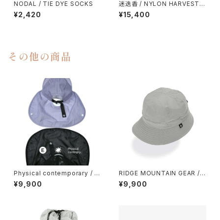
NODAL / TIE DYE SOCKS
迷迭香 / NYLON HARVEST L
OOSE SHORTS（2026）
¥2,420
¥15,400
その他の商品
Physical contemporary / Q
RIDGE MOUNTAIN GEAR / E
uiet smr cap
NOUGH HAT（NT）
¥9,900
¥9,900