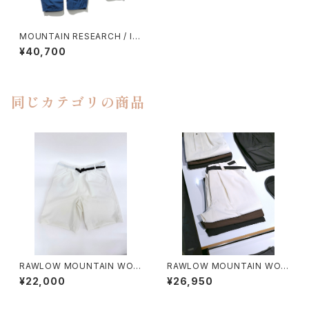
MOUNTAIN RESEARCH / ID
DOOGIE
¥40,700
同じカテゴリの商品
RAWLOW MOUNTAIN WOR
RAWLOW MOUNTAIN WOR
KS / HIKER GURKHA PANTS
KS / HIKER BAKER PANTS
¥22,000
¥26,950