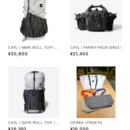
CAYL / MARI ROLL TOP（GR
CAYL / FANNY PACK（GRID）
ID）
¥30,800
¥21,450
CAYL / GAYA ROLL TOP / M
OKARA / FRAKTA
ESH（B-GRID）
¥26,180
¥16,500