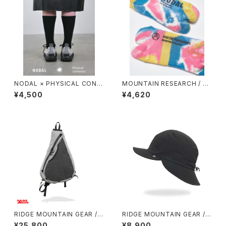
NODAL × PHYSICAL CONT
MOUNTAIN RESEARCH / TI
MPRY.
E DYE TABI
¥4,500
¥4,620
RIDGE MOUNTAIN GEAR / S
RIDGE MOUNTAIN GEAR / S
ASH PACK
HADE CAP
¥25,800
¥8,900