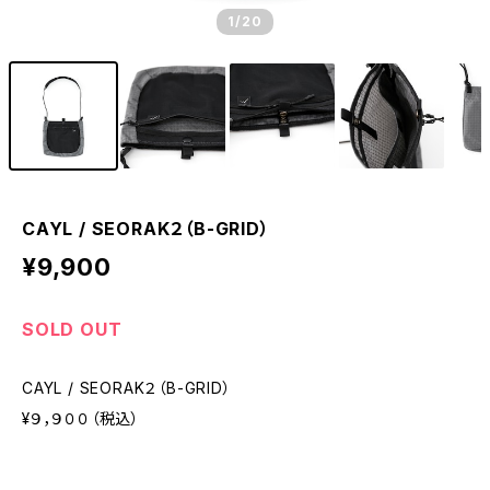
1
/20
CAYL / SEORAK２（B-GRID）
¥9,900
SOLD OUT
CAYL / SEORAK２（B-GRID）
¥９，９００（税込）