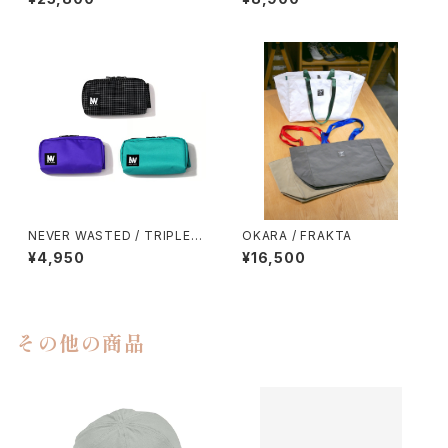
NEVER WASTED / TRIPLEY
OKARA / FRAKTA
ES
¥4,950
¥16,500
その他の商品