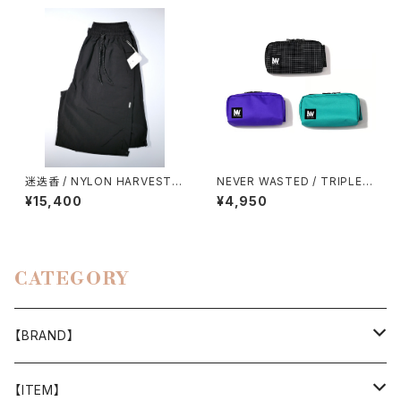
迷迭香 / NYLON HARVEST L
NEVER WASTED / TRIPLEY
OOSE SHORTS（2026）
ES
¥15,400
¥4,950
CATEGORY
【BRAND】
山と道
【ITEM】