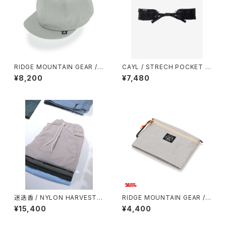
RIDGE MOUNTAIN GEAR / B
CAYL / STRECH POCKET H
ASIC CAP（NT）
IP BELT
¥8,200
¥7,480
迷迭香 / NYLON HARVEST T
RIDGE MOUNTAIN GEAR /
RAINER CLASSIC（2026）
TRAVEL POUCH PLUS（ULT
¥15,400
¥4,400
RA）