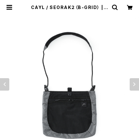
CAYL / SEORAK２（B-GRID） | s
t. valley house - セントバレーハ
ウス