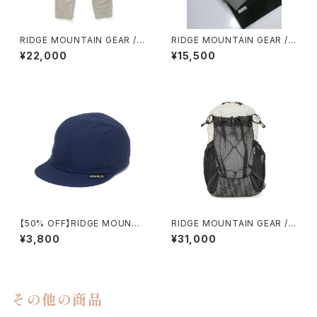
RIDGE MOUNTAIN GEAR / B
RIDGE MOUNTAIN GEAR / B
ASIC HIKE PANTS（UNISEX）
ASIC SHORT SLEEVE SHIR
¥22,000
¥15,500
T（WOMEN）
【50% OFF】RIDGE MOUNTA
RIDGE MOUNTAIN GEAR /
IN GEAR / BASIC CAP
ONE MILE MP（CREAM）
¥3,800
¥31,000
その他の商品