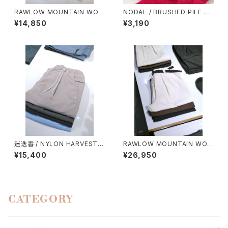
RAWLOW MOUNTAIN WOR
NODAL / BRUSHED PILE S
KS / DAD LITE CREW
OCKS
¥14,850
¥3,190
迷迭香 / NYLON HARVEST T
RAWLOW MOUNTAIN WOR
RAINER CLASSIC（2026）
KS / HIKER BAKER PANTS
¥15,400
¥26,950
CATEGORY