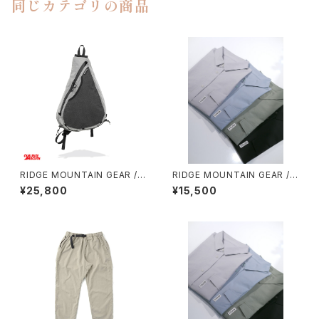
同じカテゴリの商品
RIDGE MOUNTAIN GEAR / S
RIDGE MOUNTAIN GEAR / B
ASH PACK
ASIC SHORT SLEEVE SHIR
¥25,800
¥15,500
T（MEN）