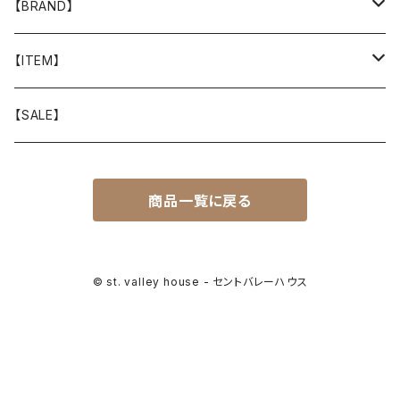
【BRAND】
山と道
【ITEM】
T-SHIRT
迷迭香
WEAR
【SALE】
SHIRTS
408 OWN WORKS
CAP
商品一覧に戻る
BOTTOMS
303
BAG
OUTER
Akihiro Wood Works
SHOES
© st. valley house - セントバレーハウス
BACKPACK
ALLMANSRIGHT
SUNGLASS
HEADGEAR
ALTRA
ACCESSORY