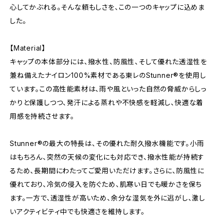
心してかぶれる。そんな頼もしさを、この一つのキャップに込めま
した。
【Material】
キャップの本体部分には、撥水性、防風性、そして優れた透湿性を
兼ね備えたナイロン100%素材である東レのStunner®を使用し
ています。この高性能素材は、雨や風といった自然の脅威からしっ
かりと保護しつつ、発汗による蒸れや不快感を軽減し、快適な着
用感を持続させます。
Stunner®の最大の特長は、その優れた耐久撥水機能です。小雨
はもちろん、突然の天候の変化にも対応でき、撥水性能が持続す
るため、長期間にわたってご愛用いただけます。さらに、防風性に
優れており、冷気の侵入を防ぐため、肌寒い日でも暖かさを保ち
ます。一方で、透湿性が高いため、余分な湿気を外に逃がし、激し
いアクティビティ中でも快適さを維持します。