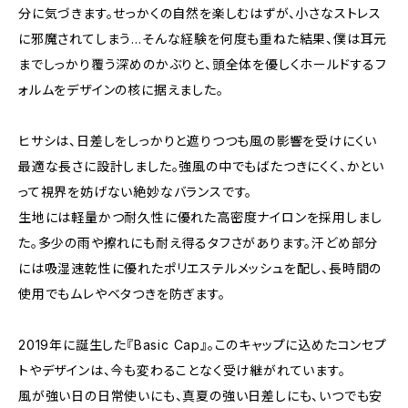
分に気づきます。せっかくの自然を楽しむはずが、小さなストレス
に邪魔されてしまう…そんな経験を何度も重ねた結果、僕は耳元
までしっかり覆う深めのかぶりと、頭全体を優しくホールドするフ
ォルムをデザインの核に据えました。
ヒサシは、日差しをしっかりと遮りつつも風の影響を受けにくい
最適な長さに設計しました。強風の中でもばたつきにくく、かとい
って視界を妨げない絶妙なバランスです。
生地には軽量かつ耐久性に優れた高密度ナイロンを採用しまし
た。多少の雨や擦れにも耐え得るタフさがあります。汗どめ部分
には吸湿速乾性に優れたポリエステルメッシュを配し、長時間の
使用でもムレやベタつきを防ぎます。
2019年に誕生した『Basic Cap』。このキャップに込めたコンセプ
トやデザインは、今も変わることなく受け継がれています。
風が強い日の日常使いにも、真夏の強い日差しにも、いつでも安