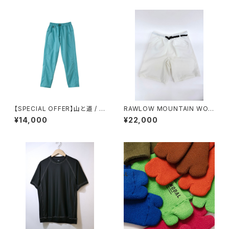
【SPECIAL OFFER】山と道 / LI
RAWLOW MOUNTAIN WOR
GHT ５POCKET PANTS（WO
KS / HIKER GURKHA PANTS
¥14,000
¥22,000
MEN）