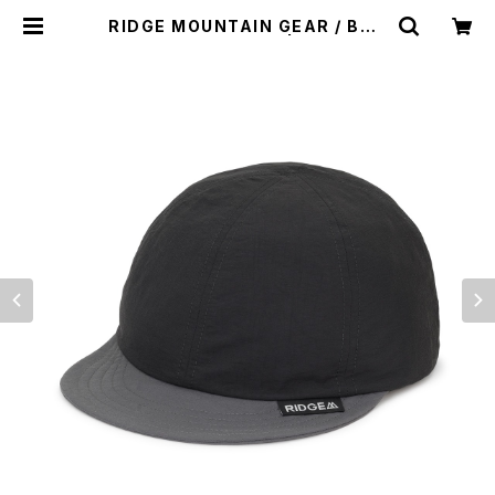
RIDGE MOUNTAIN GEAR / BAS
IC CAP（BI COLOR） | st. valley
house - セントバレーハウス