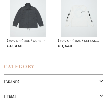
【20% OFF】BAL / CURB PO
【20% OFF】BAL / KEI SAKA
CKET FIELD JACKET
WAKI 2
¥33,440
¥11,440
CATEGORY
【BRAND】
山と道
【ITEM】