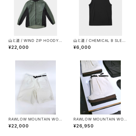
山と道 / WIND ZIP HOODY
山と道 / CHEMICAL B SLEEV
（UNISEX）
ELESS（MEN）
¥22,000
¥6,000
RAWLOW MOUNTAIN WOR
RAWLOW MOUNTAIN WOR
KS / HIKER GURKHA PANTS
KS / HIKER BAKER PANTS
¥22,000
¥26,950