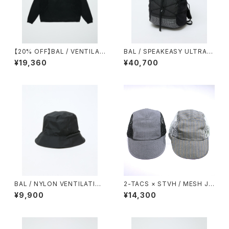
【20% OFF】BAL / VENTILAT
BAL / SPEAKEASY ULTRA G
ION MESH KNIT ZIP POLO
RID LOAM & LANE PACK
¥19,360
¥40,700
LS
BAL / NYLON VENTILATIO
2-TACS × STVH / MESH JE
N BUCKET HAT
T CAP
¥9,900
¥14,300