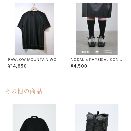
RAWLOW MOUNTAIN WOR
NODAL × PHYSICAL CONT
KS / DAD LITE CREW
MPRY.
¥14,850
¥4,500
その他の商品