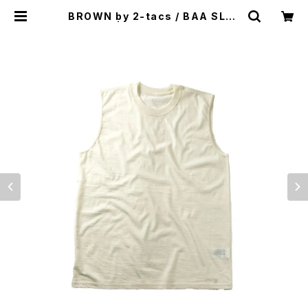
BROWN by 2-tacs / BAA SLEE
VELESS | st. valley house - セ
ントバレーハウス