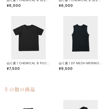
山と道 / CHEMICAL B SLEEV
山と道 / CHEMICAL B SLEEV
ELESS（MEN）
ELESS（WOMEN）
¥6,000
¥6,000
山と道 / CHEMICAL B POCK
山と道 / DF MESH MERINO
ET T-SHIRT（UNISEX）
SLEEVELESS（MEN）
¥7,500
¥9,500
その他の商品