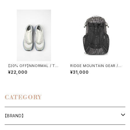
【20% OFF】NNORMAL / TO
RIDGE MOUNTAIN GEAR /
MIR 1.0
ONE MILE MP（BLACK）
¥22,000
¥31,000
CATEGORY
【BRAND】