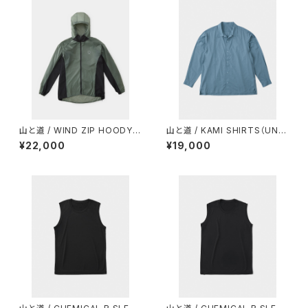
山と道 / WIND ZIP HOODY
山と道 / KAMI SHIRTS（UNIS
（UNISEX）
EX）
¥22,000
¥19,000