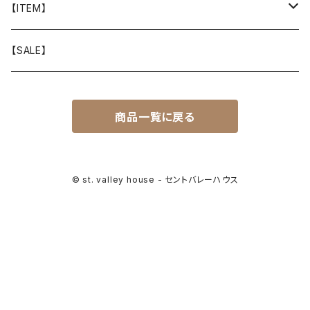
山と道
【ITEM】
T-SHIRT
迷迭香
WEAR
【SALE】
SHIRTS
408 OWN WORKS
CAP
商品一覧に戻る
BOTTOMS
303
BAG
OUTER
Akihiro Wood Works
SHOES
© st. valley house - セントバレーハウス
BACKPACK
ALLMANSRIGHT
SUNGLASS
HEADGEAR
ALTRA
ACCESSORY
bal
WALLET