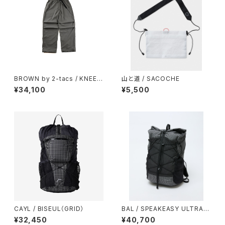
BROWN by 2-tacs / KNEE
山と道 / SACOCHE
TUCK PANTS（GRAY）
¥34,100
¥5,500
CAYL / BISEUL（GRID）
BAL / SPEAKEASY ULTRA G
RID LOAM & LANE PACK
¥32,450
¥40,700