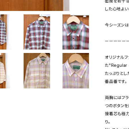
密度を若干甘
した心地よい
今シーズンは
ーーーーー
オリジナルファブ
た"Regular 
たっぷりとし
番品番です。
両胸にはフラ
つのボタンを
接着芯も極力
り。