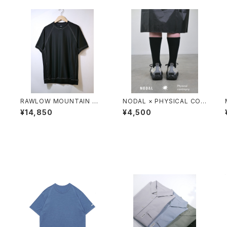
O
RAWLOW MOUNTAIN WO
NODAL × PHYSICAL CON
T
RKS / DAD LITE CREW
TMPRY.
¥14,850
¥4,500