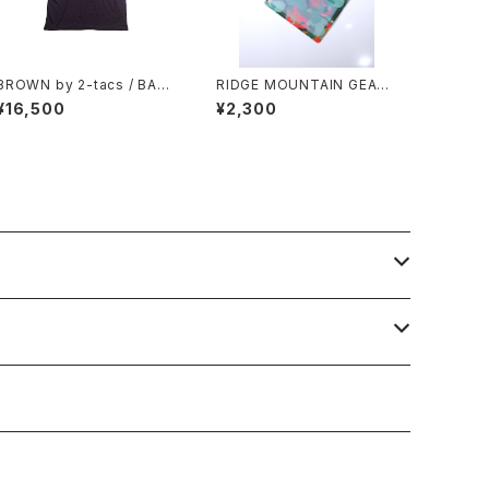
BROWN by 2-tacs / BAA
RIDGE MOUNTAIN GEAR /
WIDE
JUN OSON × RIDGE "Pak
¥16,500
¥2,300
e®︎ 2-Pack Set"