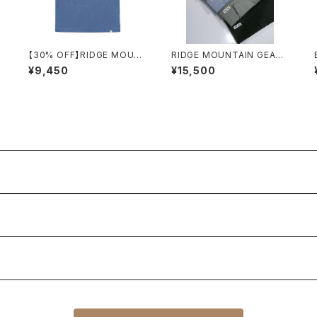
【30% OFF】RIDGE MOUN
RIDGE MOUNTAIN GEAR /
TAIN GEAR / MERINO BAS
BASIC SHORT SLEEVE S
¥9,450
¥15,500
IC TEE（AZURE BLUE）
HIRT（MEN）