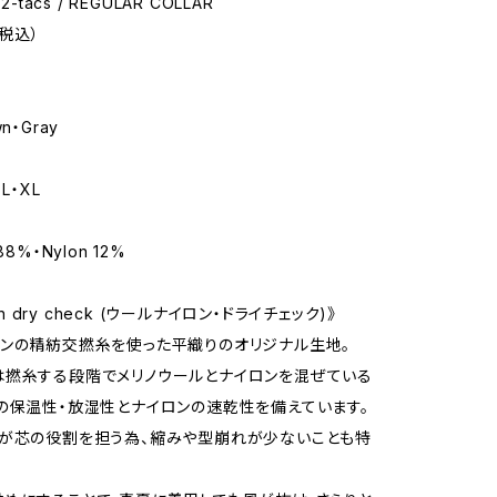
2-tacs / REGULAR COLLAR
（税込）
n・Gray
L・XL
88%・Nylon 12%
lon dry check (ウールナイロン・ドライチェック)》
ンの精紡交撚糸を使った平織りのオリジナル生地。
撚糸する段階でメリノウールとナイロンを混ぜている
の保温性・放湿性とナイロンの速乾性を備えています。
が芯の役割を担う為、縮みや型崩れが少ないことも特