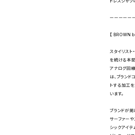
ドレスシャツ
ーーーーー
【 BROWN by
スタイリスト
を続ける本間
アナログ回線
は、ブランドコ
トする加工を
います。
ブランドが掲げ
サーファーやスケ
シックアイテ