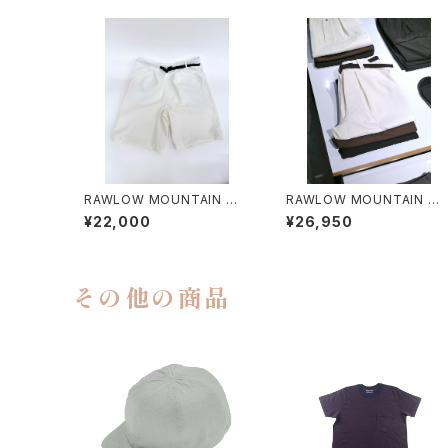
RAWLOW MOUNTAIN WO
RAWLOW MOUNTAIN W
RKS / HIKER GURKHA PA
RKS / HIKER BAKER PAN
¥22,000
¥26,950
NTS
S
その他の商品