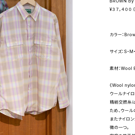
BROWN by 
¥３７，４００
カラー：Brow
サイズ：S・M・
素材：Wool 
《Wool ny
ウールナイロ
精紡交撚糸は
ため、ウール
またナイロン
徴の一つ。