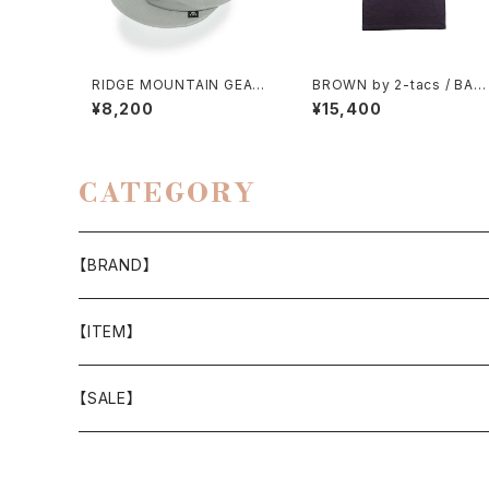
RIDGE MOUNTAIN GEAR /
BROWN by 2-tacs / BAA
BASIC CAP（NT）EXTRA
POCKET
¥8,200
¥15,400
CATEGORY
【BRAND】
山と道
【ITEM】
T-SHIRT
迷迭香
WEAR
【SALE】
SHIRTS
408 OWN WORKS
CAP