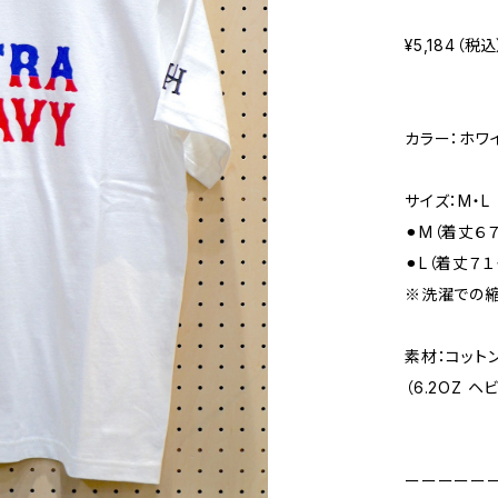
¥5,184（税込
カラー：ホワ
サイズ：M・L
⚫︎M（着丈６
⚫︎L（着丈７
※洗濯での縮
素材：コット
（6.2OZ 
ーーーーー