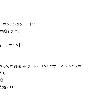
ーのクラシック・ロゴ！！
の始まりです…
飼 デザイン】
から何か羽織ったり・下にロンTやサーマル、メリノの
たり…
ば◎
段着に！！
ーーーーーーーーーーーーーーーーーーー