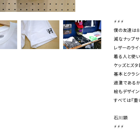
⚡︎⚡︎⚡︎
僕の友達は８
減なナップサ
レザーのライ
着る人と使い
ケッズとズタ
基本とクラシ
過激であるか
絵もデザイン
すべては『重い
石川顕
⚡︎⚡︎⚡︎