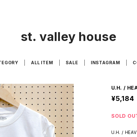
st. valley house
TEGORY
ALL ITEM
SALE
INSTAGRAM
C
U.H. / H
¥5,184
SOLD OU
U.H. / HE