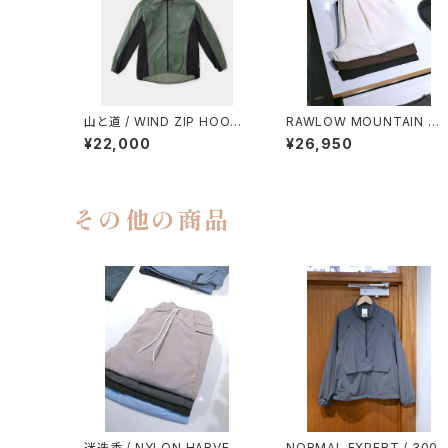
山と道 / WIND ZIP HOODY
RAWLOW MOUNTAIN W
（UNISEX）
RKS / HIKER BAKER PAN
¥22,000
¥26,950
S
その他の商品
迷迭香 / NYLON HARVEST
NORMAL EXPERT / 300 