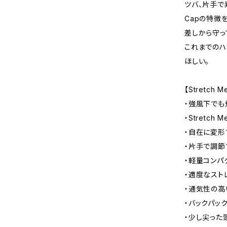
ツバ、片手で素
Capの特徴
差しから守っ
これまでのハ
ほしい。
【Stretch 
・強風下でも
・Stretch 
・自在に変形
・片手で調節
・軽量コンパ
・適度なスト
・通気性の高
・バックパッ
・少し尖った