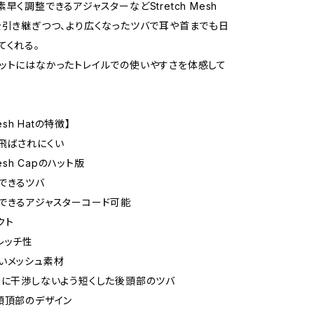
早く調整できるアジャスターなどStretch Mesh
を引き継ぎつつ、より広くなったツバで耳や首までも日
てくれる。
ットにはなかったトレイルでの使いやすさを体感して
Mesh Hatの特徴】
飛ばされにくい
Mesh Capのハット版
できるツバ
できるアジャスターコード可能
クト
レッチ性
いメッシュ素材
クに干渉しないよう短くした後頭部のツバ
頭頂部のデザイン