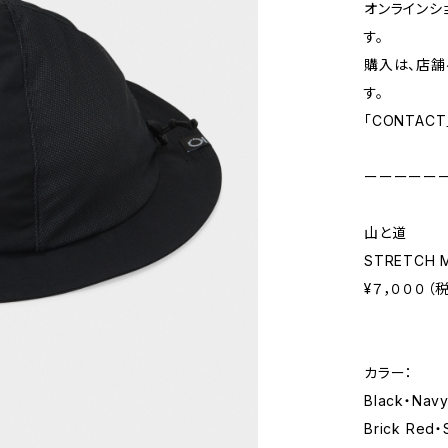
オンラインシ
す。
購入は、店舗
す。
「CONTA
ーーーーー
山と道
STRETCH 
¥７，０００（
カラー：
Black・Nav
Brick Red・