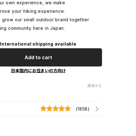
ur own experience, we make
prove your hiking experience.
 grow our small outdoor brand together
king community here in Japan.
International shipping available
Add to cart
日本国内にお住まいの方向け
通報する
(1858)