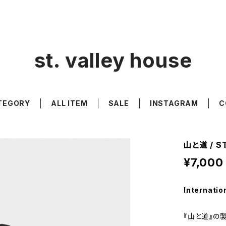
st. valley house
TEGORY
ALL ITEM
SALE
INSTAGRAM
C
山と道 / S
¥7,000
Internatio
『山と道』の