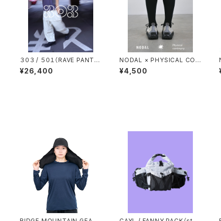
O
３０３ / ５０１（RAVE PANT
NODAL × PHYSICAL CON
T
S）
TMPRY.
¥26,400
¥4,500
B
RIDGE MOUNTAIN GEAR /
CAYL / FANNY PACK（st.v