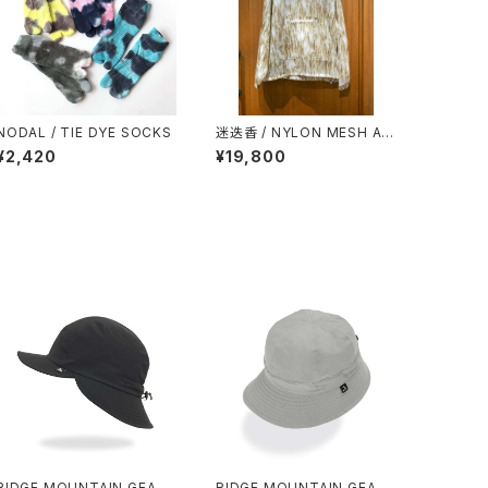
NODAL / TIE DYE SOCKS
迷迭香 / NYLON MESH AN
ORAK
¥2,420
¥19,800
RIDGE MOUNTAIN GEAR /
RIDGE MOUNTAIN GEAR /