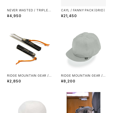
NEVER WASTED / TRIPLEY
CAYL / FANNY PACK（GRID）
ES
¥4,950
¥21,450
RIDGE MOUNTAIN GEAR /
RIDGE MOUNTAIN GEAR / B
肥後守 MICRO KNIFE
ASIC CAP（NT）EXTRA
¥2,850
¥8,200