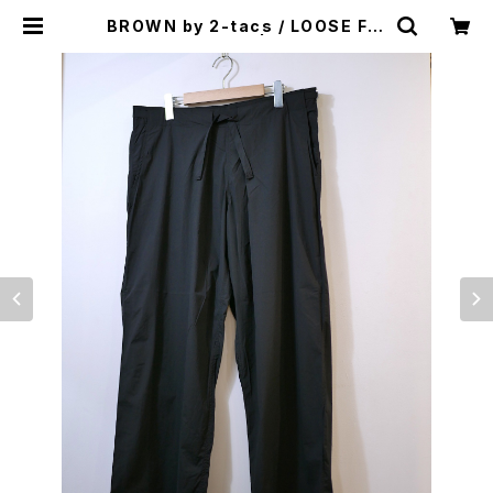
BROWN by 2-tacs / LOOSE FIT
PANTS（NYLON） | st. valley ho
use - セントバレーハウス