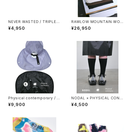
NEVER WASTED / TRIPLEY
RAWLOW MOUNTAIN WOR
ES（ECOPAK）
KS / HIKER BAKER PANTS
¥4,950
¥26,950
Physical contemporary / Q
NODAL × PHYSICAL CONT
uiet smr cap
MPRY.
¥9,900
¥4,500