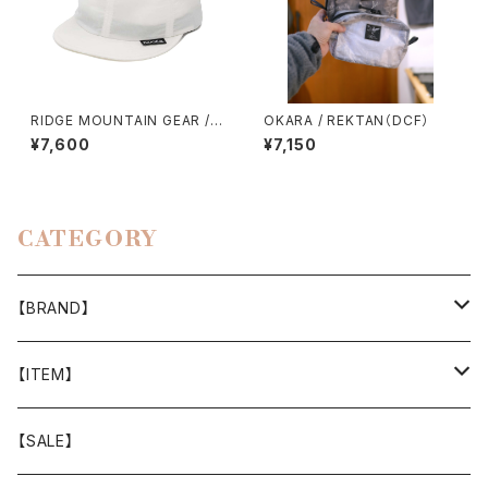
RIDGE MOUNTAIN GEAR / B
OKARA / REKTAN（DCF）
ASIC CAP EXTRA（2026）
¥7,600
¥7,150
CATEGORY
【BRAND】
山と道
【ITEM】
T-SHIRT
迷迭香
WEAR
【SALE】