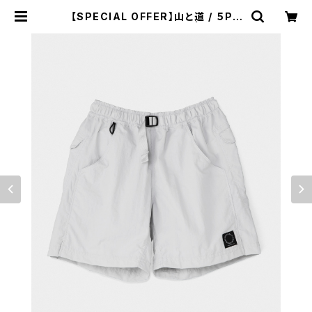
【SPECIAL OFFER】山と道 / ５PO
CKET SHORTS（MEN） | st. vall
ey house - セントバレーハウス