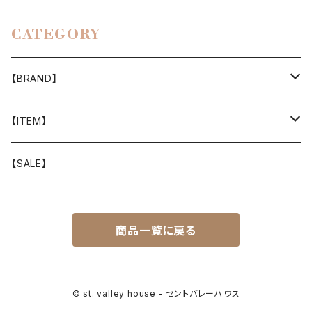
CATEGORY
【BRAND】
山と道
【ITEM】
T-SHIRT
迷迭香
WEAR
【SALE】
SHIRTS
408 OWN WORKS
CAP
商品一覧に戻る
BOTTOMS
303
BAG
OUTER
Akihiro Wood Works
SHOES
© st. valley house - セントバレーハウス