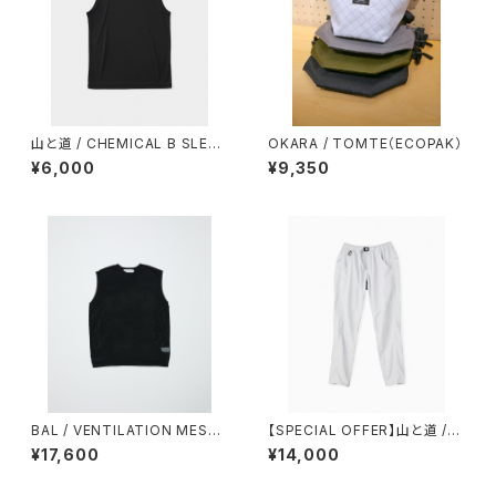
山と道 / CHEMICAL B SLEEV
OKARA / TOMTE（ECOPAK）
ELESS（MEN）
¥6,000
¥9,350
BAL / VENTILATION MESH
【SPECIAL OFFER】山と道 /５
CREW VEST
POCKET PANTS（MEN）
¥17,600
¥14,000