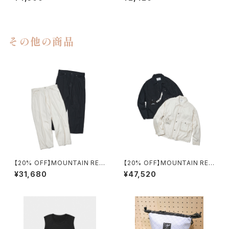
その他の商品
【20% OFF】MOUNTAIN RES
【20% OFF】MOUNTAIN RES
EARCH / MT 578
EARCH / TYPE Ⅱ
¥31,680
¥47,520