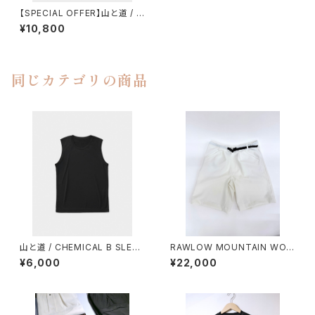
【SPECIAL OFFER】山と道 / ５
POCKET SHORTS（MEN）
¥10,800
同じカテゴリの商品
山と道 / CHEMICAL B SLEEV
RAWLOW MOUNTAIN WOR
ELESS（MEN）
KS / HIKER GURKHA PANTS
¥6,000
¥22,000