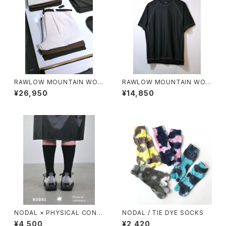
RAWLOW MOUNTAIN WOR
RAWLOW MOUNTAIN WOR
KS / HIKER BAKER PANTS
KS / DAD LITE CREW
¥26,950
¥14,850
NODAL × PHYSICAL CONT
NODAL / TIE DYE SOCKS
MPRY.
¥4,500
¥2,420