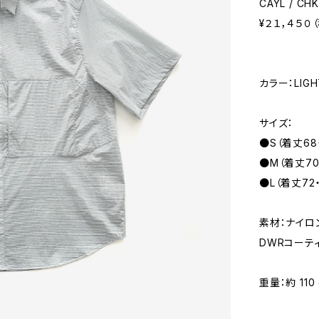
CAYL / CH
¥２１，４５０
カラー：LIGH
サイズ：
●S（着丈68・
●M（着丈70・
●L（着丈72
素材：ナイロン
DWRコーテ
重量：約 110