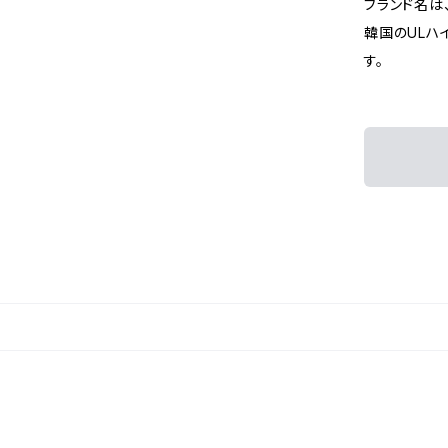
ブランド名は、コ
韓国のULハ
す。