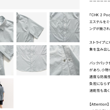
ーーーーー
『CHK 2 Po
エステルをミ
ングが施され
ストライプに
象を生み出し
バックパック
があり、小物
適度な防風性
負担にならず
速乾性も高く
【Attention】