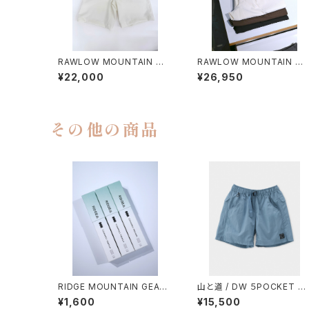
RAWLOW MOUNTAIN WO
RAWLOW MOUNTAIN W
RKS / HIKER GURKHA PA
RKS / HIKER BAKER PAN
¥22,000
¥26,950
NTS
S
その他の商品
RIDGE MOUNTAIN GEAR /
山と道 / DW ５POCKET S
CLEANMELL PREMIUM P
ORTS（UNISEX）
¥1,600
¥15,500
OCKET REFILL 20ml