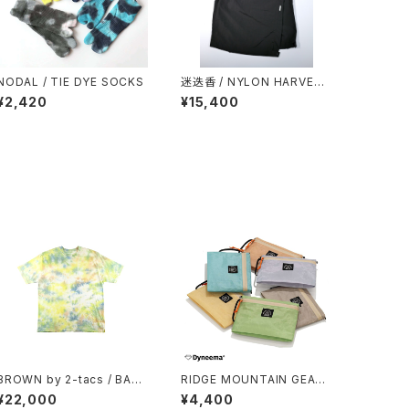
NODAL / TIE DYE SOCKS
迷迭香 / NYLON HARVEST
LOOSE SHORTS（2026）
¥2,420
¥15,400
BROWN by 2-tacs / BAA
RIDGE MOUNTAIN GEAR /
WIDE（TIE DYE）
TRAVEL POUCH PLUS（D
¥22,000
¥4,400
CF HYBRID）