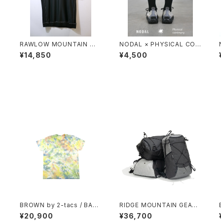
O
RAWLOW MOUNTAIN WO
NODAL × PHYSICAL CON
T
RKS / DAD LITE CREW
TMPRY.
¥14,850
¥4,500
H
BROWN by 2-tacs / BAA
RIDGE MOUNTAIN GEAR /
POCKET（TIE DYE）
ONE MILE TRIM
¥20,900
¥36,700