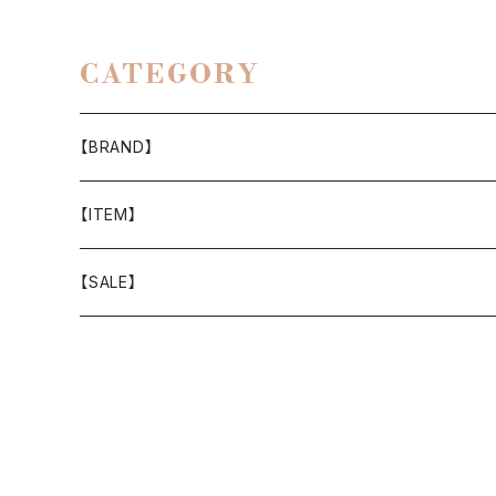
CATEGORY
【BRAND】
山と道
【ITEM】
T-SHIRT
迷迭香
WEAR
【SALE】
SHIRTS
408 OWN WORKS
CAP
BOTTOMS
303
BAG
OUTER
Akihiro Wood Works
SHOES