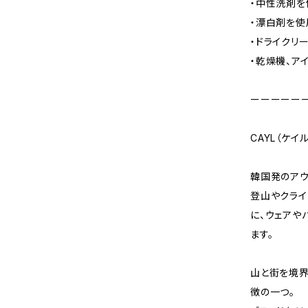
・中性洗剤を
・漂白剤を使
・ドライクリ
・乾燥機、ア
ーーーーー
CAYL（ケイル
韓国発のアウト
登山やクライ
に、ウェアや
ます。
山と街を境界
徴の一つ。