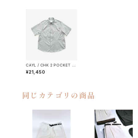
CAYL / CHK 2 POCKET S
HORT SLEEVE SHIRTS（LI
¥21,450
GHT GREY）
同じカテゴリの商品